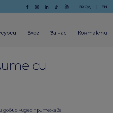
ВХОД
|
EN
есурси
Блог
За нас
Контакти
ите си
ки добър лидер притежава.