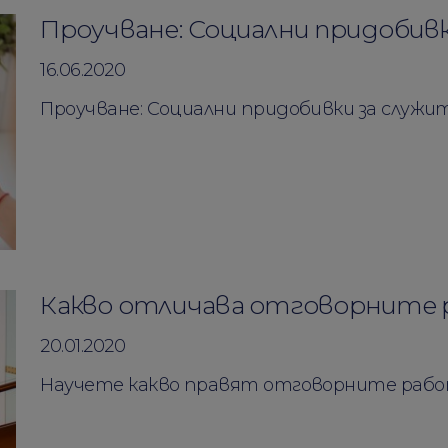
Проучване: Социални придобив
16.06.2020
Проучване: Социални придобивки за служи
Какво отличава отговорните
20.01.2020
Научете какво правят отговорните рабо