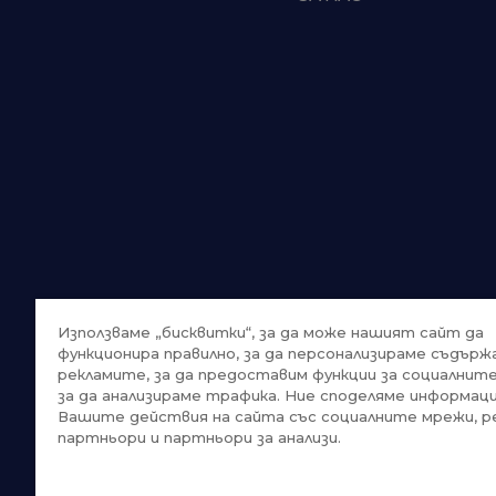
Използваме „бисквитки“, за да може нашият сайт да
функционира правилно, за да персонализираме съдърж
рекламите, за да предоставим функции за социалнит
за да анализираме трафика. Ние споделяме информаци
Вашите действия на сайта със социалните мрежи, р
партньори и партньори за анализи.
Trustpilot