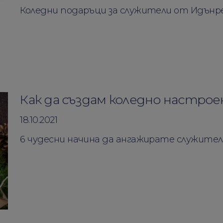
Коледни подаръци за служители от Идънред
Как да създам коледно настрое
18.10.2021
6 чудесни начина да ангажирате служител