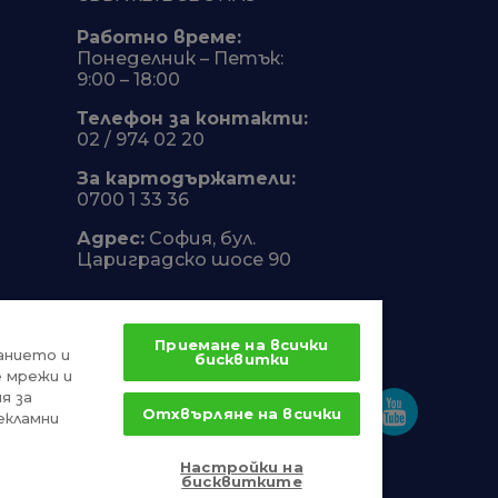
Работно време:
Понеделник – Петък:
9:00 – 18:00
Телефон за контакти:
02 / 974 02 20
За картодържатели:
0700 1 33 36
Адрес:
София, бул.
Цариградско шосе 90
Приемане на всички
анието и
бисквитки
е мрежи и
я за
Отхвърляне на всички
екламни
Настройки на
бисквитките