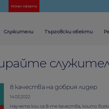
Искам оферта
Служители
Търговски обекти
Р
райте служител
8 качества на добрия лидер
14.03.2022
Научете кои са 8-те качества, които все