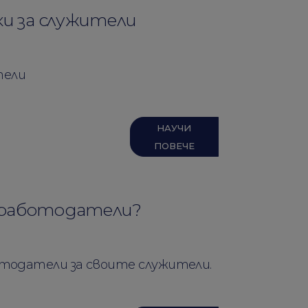
ки за служители
тели
НАУЧИ
ПОВЕЧЕ
 работодатели?
тодатели за своите служители.