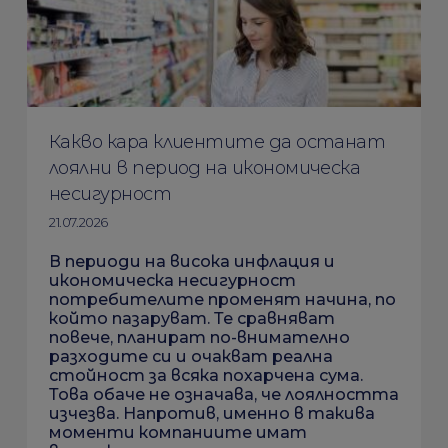
Какво кара клиентите да останат
лоялни в период на икономическа
несигурност
21.07.2026
В периоди на висока инфлация и
икономическа несигурност
потребителите променят начина, по
който пазаруват. Те сравняват
повече, планират по-внимателно
разходите си и очакват реална
стойност за всяка похарчена сума.
Това обаче не означава, че лоялността
изчезва. Напротив, именно в такива
моменти компаниите имат