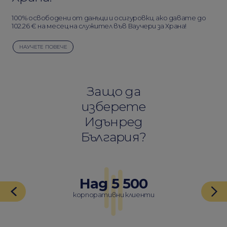
100% освободени от данъци и осигуровки, ако давате до
102.26 € на месец на служител във Ваучери за Храна!
НАУЧЕТЕ ПОВЕЧЕ
Защо да
изберете
Идънред
България?
Над 5 500
корпоративни клиенти