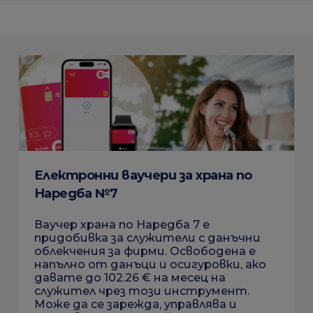
Електронни ваучери за храна по
Наредба №7
Ваучер храна по Наредба 7 е
придобивка за служители с данъчни
облекчения за фирми. Освободена е
напълно от данъци и осигуровки, ако
давате до 102.26 € на месец на
служител чрез този инструмент.
Може да се зарежда, управлява и