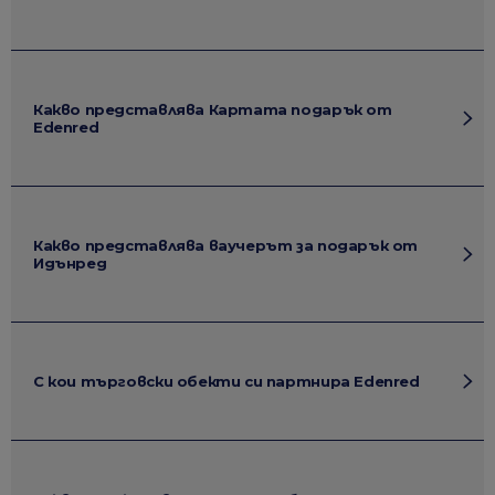
Какво представлява Картата подарък от
Edenred
Какво представлява ваучерът за подарък от
Идънред
С кои търговски обекти си партнира Edenred