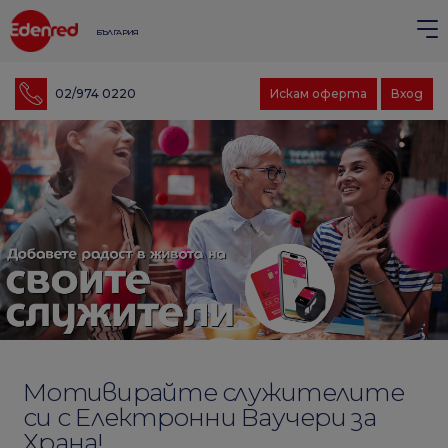
БЪЛГАРИЯ
02/974 0220
Искам оферта
Вход
Мотивирайте служителите
си с Електронни Ваучери за
Храна!