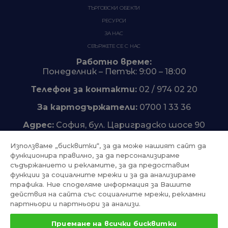
ТЪРГОВСКИ ОБЕКТИ
РЕСУРСИ
ЗА НАС
СВЪРЖЕТЕ СЕ С НАС
Работно време:
Понеделник – Петък: 9:00 – 18:00
Телефон за контакти:
02 / 974 02 20
За картодържатели:
0700 1 33 36
Адрес:
София, бул. Цариградско шосе 90
Използваме „бисквитки“, за да може нашият сайт да
функционира правилно, за да персонализираме
съдържанието и рекламите, за да предоставим
Trustpilot
функции за социалните мрежи и за да анализираме
трафика. Ние споделяме информация за Вашите
действия на сайта със социалните мрежи, рекламни
партньори и партньори за анализи.
Приемане на всички бисквитки