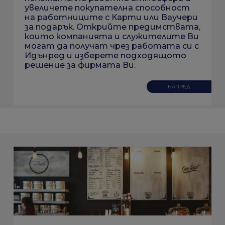
увеличете покупателна способност
на работниците с Карти или Ваучери
за подарък. Открийте предимствата,
които компанията и служителите Ви
могат да получат чрез работата си с
Идънред и изберете подходящото
решение за фирмата Ви.
НАПРЕД