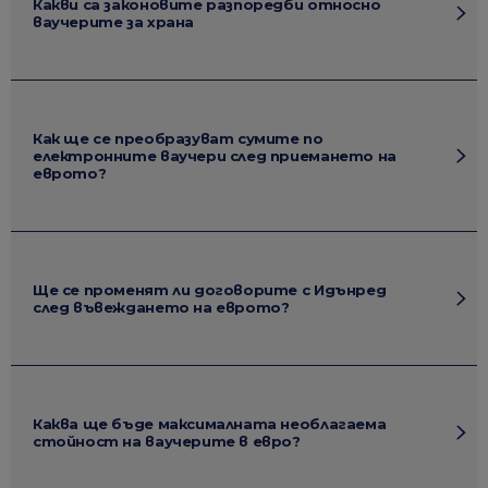
Какви са законовите разпоредби относно
ваучерите за храна
Как ще се преобразуват сумите по
електронните ваучери след приемането на
еврото?
Ще се променят ли договорите с Идънред
след въвеждането на еврото?
Каква ще бъде максималната необлагаема
стойност на ваучерите в евро?