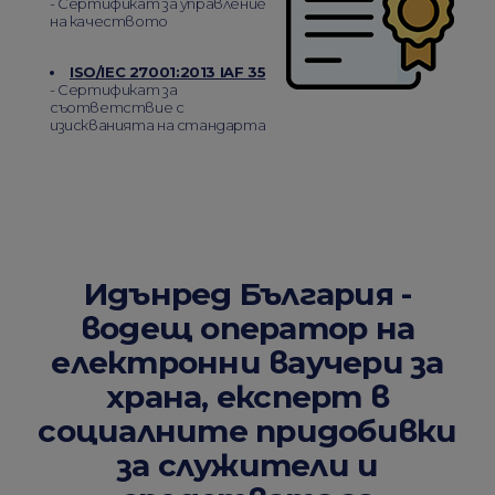
- Сертификат за управление
на качеството
ISO/IEC 27001:2013 IAF 35
- Сертификат за
съответствие с
изискванията на стандарта
Идънред България -
водещ оператор на
електронни ваучери за
храна, експерт в
социалните придобивки
за служители и