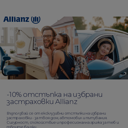
-10% отстъпка на избрани
застраховки Allianz
Възползвай се от ексклузивни отстъпки на избрани
застраховки - за твоя дом, автомобил и пътувания.
Сигурност, спокойствие и професионална грижа за теб и
твоите близки.