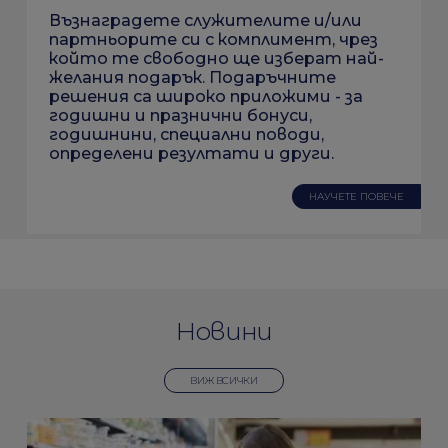
Възнаградете служителите и/или
партньорите си с комплимент, чрез
който те свободно ще изберат най-
желания подарък. Подаръчните
решения са широко приложими - за
годишни и празнични бонуси,
годишнини, специални поводи,
определени резултати и други.
НАУЧЕТЕ ПОВЕЧЕ
Новини
ВИЖ ВСИЧКИ