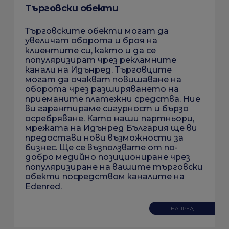
Търговски обекти
Търговските обекти могат да
увеличат оборота и броя на
клиентите си, както и да се
популяризират чрез рекламните
канали на Идънред. Търговците
могат да очакват повишаване на
оборота чрез разширяването на
приеманите платежни средства. Ние
ви гарантираме сигурност и бързо
осребряване. Като наши партньори,
мрежата на Идънред България ще ви
предостави нови възможности за
бизнес. Ще се възползватe от по-
добро медийно позициониране чрез
популяризиране на вашите търговски
обекти посредством каналите на
Edenred.
НАПРЕД