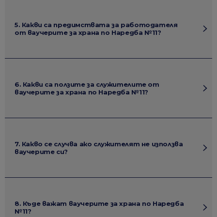
5. Какви са предимствата за работодателя
от ваучерите за храна по Наредба №11?
6. Какви са ползите за служителите от
ваучерите за храна по Наредба №11?
7. Какво се случва ако служителят не използва
ваучерите си?
8. Къде важат ваучерите за храна по Наредба
№11?