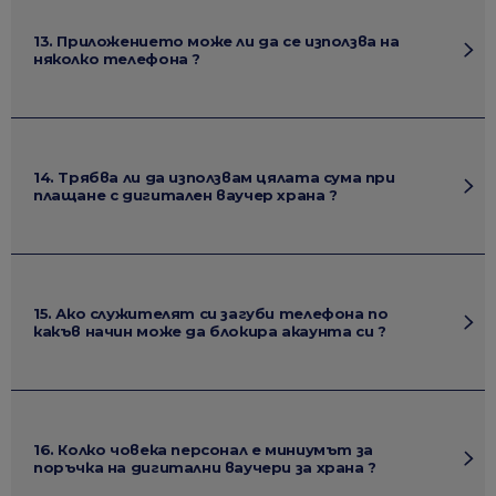
13. Приложението може ли да се използва на
няколко телефона ?
14. Трябва ли да използвам цялата сума при
плащане с дигитален ваучер храна ?
15. Ако служителят си загуби телефона по
какъв начин може да блокира акаунта си ?
16. Колко човека персонал е миниумът за
поръчка на дигитални ваучери за храна ?