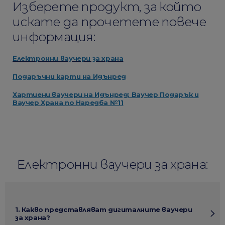
Изберете продукт, за който
искате да прочетете повече
информация:
Електронни ваучери за храна
Подаръчни карти на Идънред
Хартиени ваучери на Идънред: Ваучер Подарък и
Ваучер Храна по Наредба №11
Електронни ваучери за храна:
1. Какво представляват дигиталните ваучери
за храна?