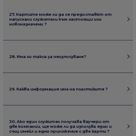
27. Картите може ли да се предоставят от
напуснали служители към настоящи или
новоназначени ?
28. Има ли такса за неизползване?
29. Каква информация има на пластиките ?
30. Ако един служител получава ваучери от
две компании, ще може ли да използва един и
същ имейл и едно приложение с две карти ?