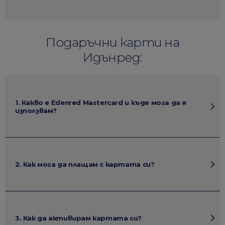
Подаръчни карти на
Идънред:
1. Какво е Edenred Mastercard и къде мога да я
използвам?
2. Как мога да плащам с картата си?
3. Как да активирам картата си?