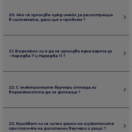
20. Ако се използва чужд имейл за регистрациа
в системата, дали ще е проблем ?
21. Възможно ли е да се използва една карта за
- Наредба 7 и Наредба 11 ?
22. С електронните ваучери отпада ли
възможността да се доплаща ?
23. Изискват ли се лични данни на служителите
при поръчка на дигитални ваучери и защо ?