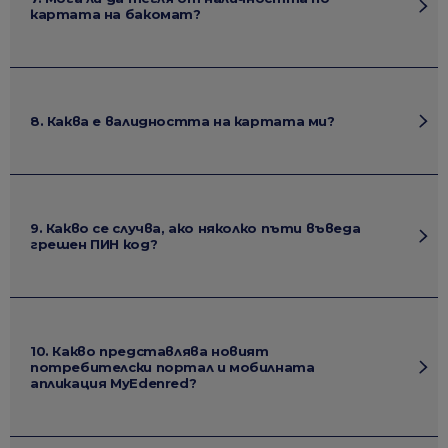
картата на бакомат?
8. Каква е валидността на картата ми?
9. Какво се случва, ако няколко пъти въведа
грешен ПИН код?
10. Какво представлява новият
потребителски портал и мобилната
апликация MyEdenred?