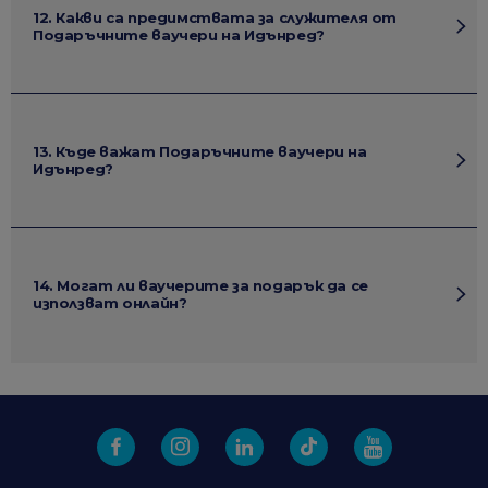
12. Какви са предимствата за служителя от
Подаръчните ваучери на Идънред?
13. Къде важат Подаръчните ваучери на
Идънред?
14. Могат ли ваучерите за подарък да се
използват онлайн?