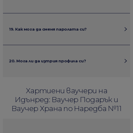
19. Как мога да сменя паролата си?
20. Мога ли да изтрия профила си?
Хартиени ваучери на
Идънред: Ваучер Подарък и
Ваучер Храна по Наредба №11