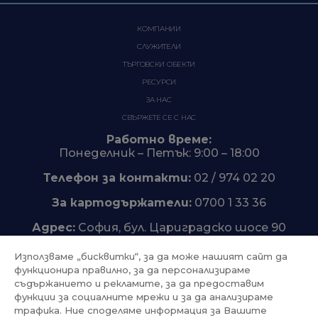
КОМПАНИИ
СЛУЖИТЕЛИ
ТЪРГОВСКИ ОБЕКТИ
РЕСУРСИ
ЗА НАС
СВЪРЖЕТЕ СЕ С НАС
Работно време:
Понеделник – Петък: 9:00 – 18:00
Телефон за контакти:
02 / 974 02 20
За картодържатели:
0700 1 33 36
Адрес:
София, бул. Цариградско шосе 90
Използваме „бисквитки“, за да може нашият сайт да
функционира правилно, за да персонализираме
съдържанието и рекламите, за да предоставим
Trustpilot
функции за социалните мрежи и за да анализираме
трафика. Ние споделяме информация за Вашите