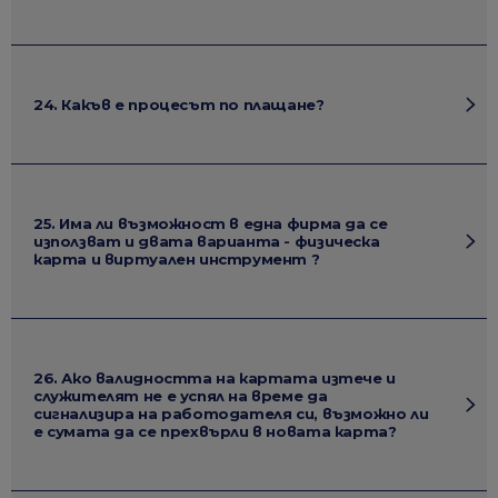
24. Какъв е процесът по плащане?
25. Има ли възможност в една фирма да се
използват и двата варианта - физическа
карта и виртуален инструмент ?
26. Ако валидността на картата изтече и
служителят не е успял на време да
сигнализира на работодателя си, възможно ли
е сумата да се прехвърли в новата карта?