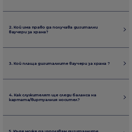
2. Кой има право да получава дигитални
ваучери за храна?
3. Кой плаща дигиталните ваучери за храна ?
4. Как служителят ще следи баланса на
картата/виртуалния носител?
5. Къде може да използвам дигиталните