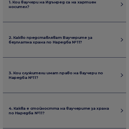
1. Кои ваучери на Идънред са на хартиен
носител?
2. Какво представляват Ваучерите за
безплатна храна по Наредба №11?
3. Кои служители имат право на ваучери по
Наредба №11?
4. Каква е стойността на ваучерите за храна
по Наредба №11?