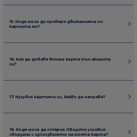
15. Къде мога да проверя движенията по
картата ми?
16. Как да добавя втора карта към акаунта
си?
17. Изгубих картата си, какво да направя?
18. Къде мога да открия Общите условия
свързани с използването на моята карта?