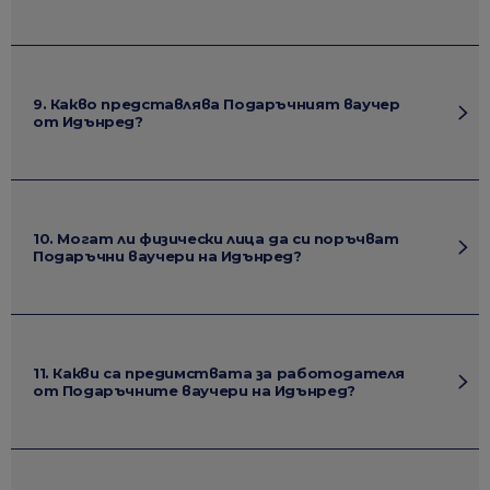
9. Какво представлява Подаръчният ваучер
от Идънред?
10. Могат ли физически лица да си поръчват
Подаръчни ваучери на Идънред?
11. Какви са предимствата за работодателя
от Подаръчните ваучери на Идънред?