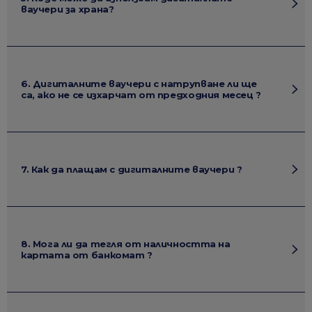
ваучери за храна?
6. Дигиталните ваучери с натрупване ли ще
са, ако не се изхарчат от предходния месец ?
7. Как да плащам с дигиталните ваучери ?
8. Мога ли да тегля от наличността на
картата от банкомат ?