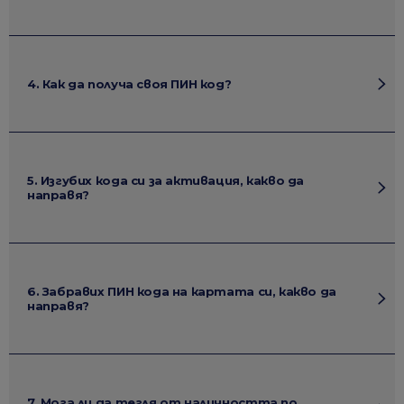
4. Как да получа своя ПИН код?
5. Изгубих кода си за активация, какво да
направя?
6. Забравих ПИН кода на картата си, какво да
направя?
7. Мога ли да тегля от наличността по