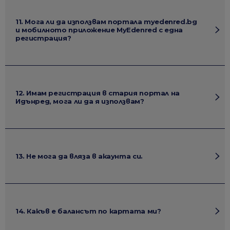
11. Мога ли да използвам портала myedenred.bg
и мобилното приложение MyEdenred с една
регистрация?
12. Имам регистрация в стария портал на
Идънред, мога ли да я използвам?
13. Не мога да вляза в акаунта си.
14. Какъв е балансът по картата ми?