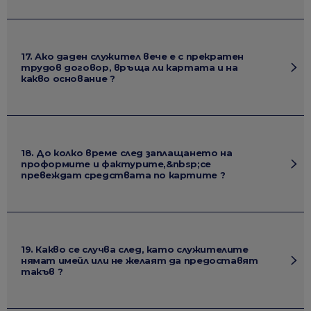
17. Aко даден служител вече е с прекратен
трудов договор, връща ли картата и на
какво основание ?
18. До колко време след заплащането на
проформите и фактурите,&nbsp;се
превеждат средствата по картите ?
19. Какво се случва след, като служителите
нямат имейл или не желаят да предоставят
такъв ?