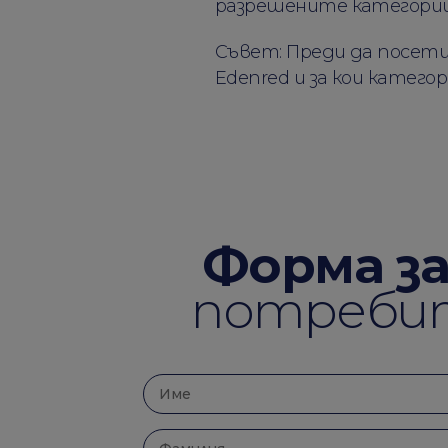
разрешените категории
Съвет: Преди да посети
Edenred и за кои категор
Форма з
потребит