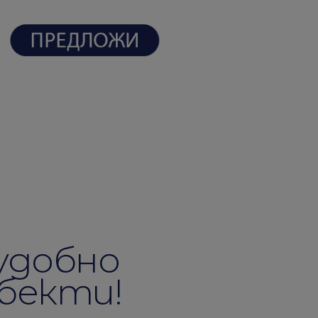
удобно
обекти!