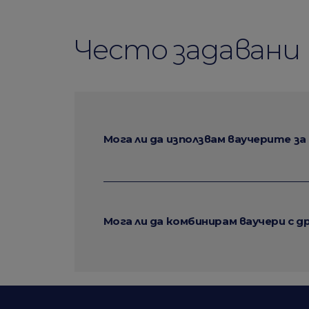
Често задавани 
Мога ли да използвам ваучерите за
Мога ли да комбинирам ваучери с д