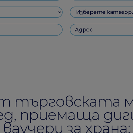
т търговската м
д, приемаща ди
ваучери за храна: