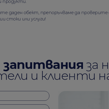
 продукти.
те даден обект, препоръчваме да проверите 
ии стоки или услуги!
а запитвания
за 
ели и клиенти н