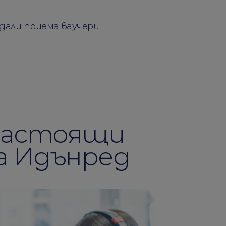
дали приема ваучери
настоящи
а Идънред