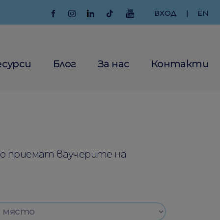
ВХОД
|
EN
есурси
Блог
За нас
Контакти
то приемат ваучерите на