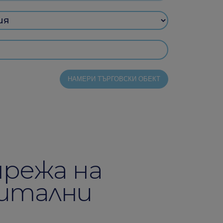
режа на
гитални