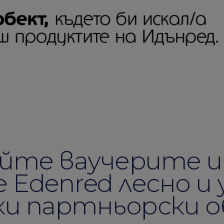
айте ваучерите и
Edenred лесно и 
ки партньорски 