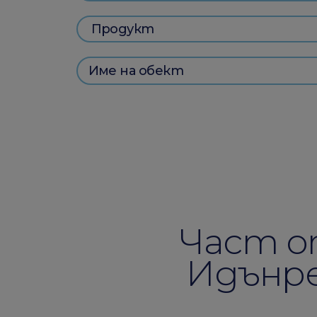
Част о
Идънре