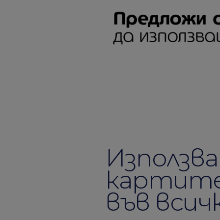
Използв
картите 
във всич