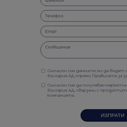
Съгласен съм данните ми да бъда
България АД спрямо
Правилата за 
Съгласен съм да получавам маркет
България АД, свързани с продуктит
компанията.
ИЗПРАТИ