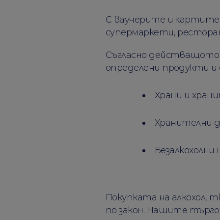
С ваучерите и картите 
супермаркети, рестора
Съгласно действащото з
определени продукти и 
Храни и хран
Хранителни д
Безалкохолни
Покупката на алкохол, т
по закон. Нашите търго