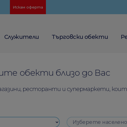
Искам оферта
Служители
Търговски обекти
Р
те обекти близо до Вас
агазини, ресторанти и супермаркети, кои