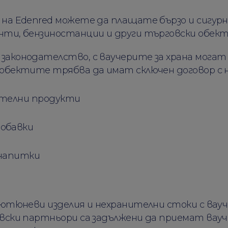
на Edenred можете да плащате бързо и сигурно
нти, бензиностанции и други търговски обект
аконодателство, с ваучерите за храна могат 
обектите трябва да имат сключен договор с н
ителни продукти
обавки
 напитки
ютюневи изделия и нехранителни стоки с вауче
вски партньори са задължени да приемат вауче