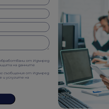
т обработвани от Идънред
защита на данните
инг съобщения от Идънред
е и услугите на