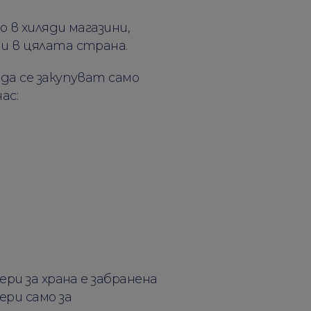
 в хиляди магазини,
и в цялата страна.
да се закупуват само
ас:
ри за храна е забранена
ри само за