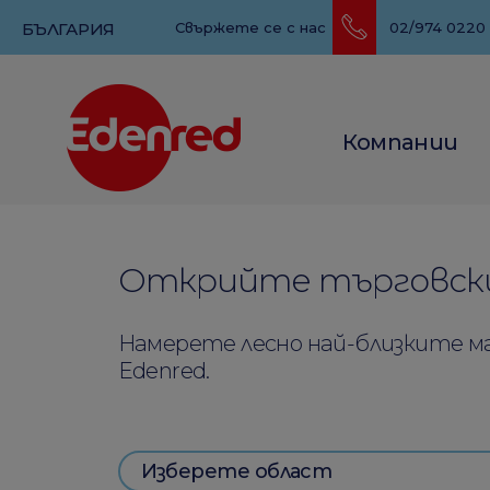
БЪЛГАРИЯ
Свържете се с нас
02/974 0220
Компании
Открийте търговски
Намерете лесно най-близките м
Edenred.