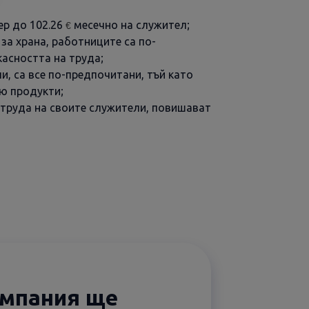
ер до 102.26
месечно на служител;
€
а храна, работниците са по-
касността на труда;
, са все по-предпочитани, тъй като
ю продукти;
труда на своите служители, повишават
омпания ще