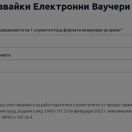
звайки Електронни Ваучери
аждението на 1 служител под формата на ваучери за храна *
нията
що спестяванията за работодателя и служителите от предоставянет
ия труд, родени след 1960 г.От 25ти февруари 2022 г. максимална
т ЗКПО е 102.26 €