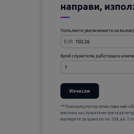
направи, изпол
Попълнете увеличението на възнагр
EUR
Брой служители, работещи в компа
Изчисли
**Този калкулатор изчислява най-об
месечно на служители трета категор
ваучерите за храна по чл. 209, ал. 7 о