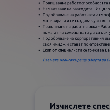
Повишаване работоспособността и
Намаляване на разходите - Изцяло
Подобряване на работната атмосфе
мотивирани и се създава чувство 
Привличане на работна ръка - Рабо
помагат на семействата да си оси
Подобряване на корпоративния им
своя имидж и стават по-атрактивен
Екип от специалисти се грижи за В
Вземете неангажираща оферта за В
Изчислете спе