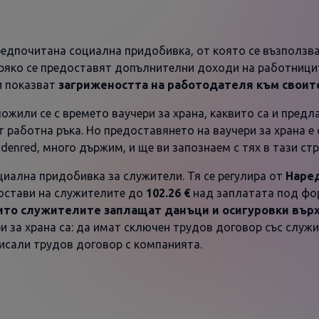
редпочитана социална придобивка, от която се възползва
епряко се предоставят допълнителни доходи на работници
 и показват
загрижеността на работодателя към своит
ложили се с времето ваучери за храна, каквито са и предл
 работна ръка. Но предоставянето на ваучери за храна е
Edenred, много държим, и ще ви запознаем с тях в тази ст
циална придобивка за служители. Тя се регулира от
Наред
остави на служителите до
102.26 €
над заплатата под фор
ито служителите заплащат данъци и осигуровки върх
 за храна са: да имат сключен трудов договор със служи
исали трудов договор с компанията.