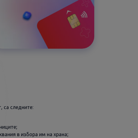
, са следните:
ниците;
вания в избора им на храна;