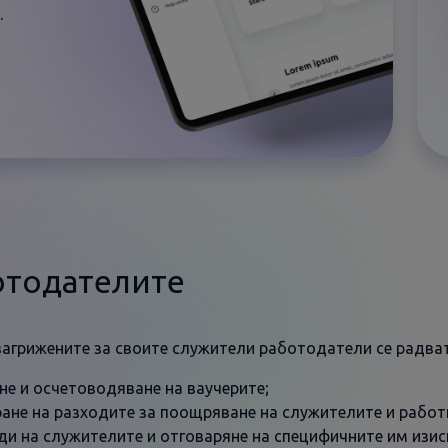
.
отодателите
загрижените за своите служители работодатели се радват
не и осчетоводяване на ваучерите;
ане на разходите за поощряване на служителите и работ
и на служителите и отговаряне на специфичните им изиск