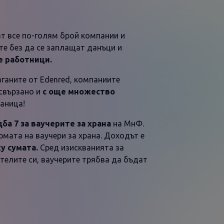
т все по-голям брой компании и
те без да се заплащат данъци и
е работници.
аганите от Edenred, компаниите
 свързано и
с още множество
раница!
ба 7 за ваучерите за храна
на МнФ.
мата на ваучери за храна. Доходът е
у сумата.
Сред изискванията за
телите си, ваучерите трябва да бъдат