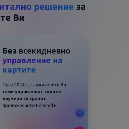
итално решение
за
те Ви
Без
всекидневно
управление на
картите
През 2024 г., служителите Ви
сами управляват своите
ваучери за храна
в
приложението Edenred+