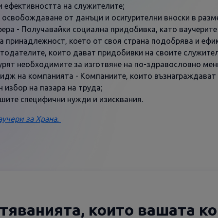
 ефективността на служителите;
 освобождаване от данъци и осигурителни вноски в разм
ра - Получавайки социална придобивка, като ваучерите з
на принадлежност, което от своя страна подобрява и ефи
тодателите, които дават придобивки на своите служители
гурят необходимите за изготвяне на по-здравословно мен
идж на компанията - Компаниите, които възнаграждават 
 избор на пазара на труда;
ашите специфични нужди и изисквания.
аучери за Храна.
стяванията, които вашата к