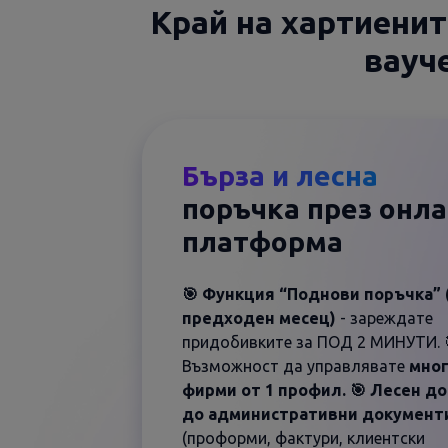
Край на хартиенит
вауч
Бърза и лесна
поръчка през онл
платформа
🎯 Функция “Поднови поръчка” 
предходен месец)
- зареждате
придобивките за ПОД 2 МИНУТИ. 
Възможност да управлявате
мно
фирми от 1 профил. 🎯 Лесен д
до административни документ
(проформи, фактури, клиентски