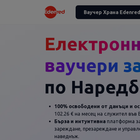
Ваучер Храна Edenre
Електрон
ваучери з
по Наредб
100% освободени от данъци и ос
102.26 € на месец на служител във 
Бърза и интуитивна
платформа за
зареждане, презареждане и управл
наведнъж.