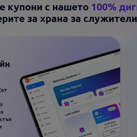
е купони с нашето
100% диг
ерите за храна за служители
айн
(от
🎯
го
остъп
и