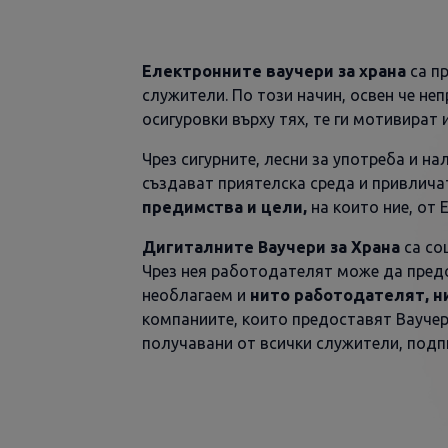
Електронните ваучери за храна
са п
служители. По този начин, освен че н
осигуровки върху тях, те ги мотивират
Чрез сигурните, лесни за употреба и на
създават приятелска среда и привличат
предимства и цели,
на които ние, от 
Дигиталните Ваучери за Храна
са со
Чрез нея работодателят може да пред
необлагаем и
нито работодателят, н
компаниите, които предоставят Ваучери
получавани от всички служители, подп