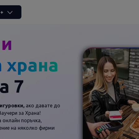
d+
ни
а храна
а 7
игуровки,
ако давате до
Ваучери за Храна!
 онлайн поръчка,
ение на няколко фирми