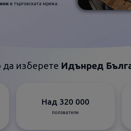
зини
в търговската мрежа.
 да изберете
Идънред Бълг
Над 320 000
ползватели