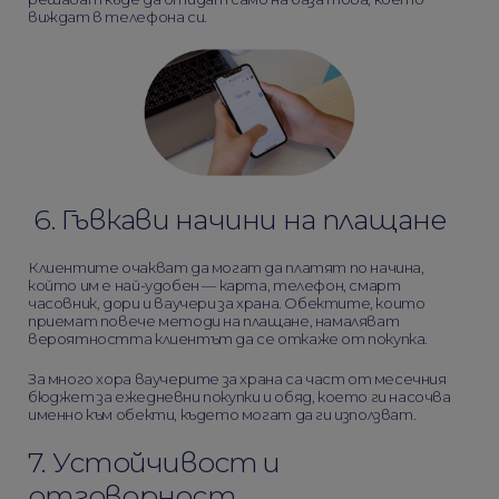
виждат в телефона си.
6. Гъвкави начини на плащане
Клиентите очакват да могат да платят по начина,
който им е най-удобен — карта, телефон, смарт
часовник, дори и ваучери за храна. Обектите, които
приемат повече методи на плащане, намаляват
вероятността клиентът да се откаже от покупка.
За много хора ваучерите за храна са част от месечния
бюджет за ежедневни покупки и обяд, което ги насочва
именно към обекти, където могат да ги използват.
7. Устойчивост и
отговорност