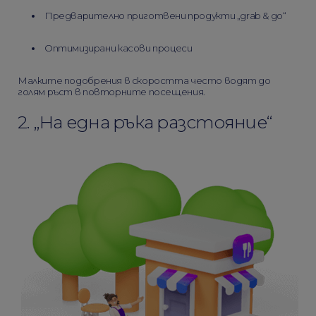
Предварително приготвени продукти „grab & go“
Оптимизирани касови процеси
Малките подобрения в скоростта често водят до
голям ръст в повторните посещения.
2. „На една ръка разстояние“