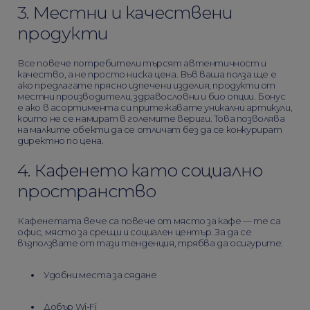
3. Местни и качествени
продукти
Все повече потребители търсят автентичност и
качество, а не просто ниска цена. Във ваша полза ще е
ако предлагате прясно изпечени изделия, продукти от
местни производители, здравословни и био опции. Бонус
е ако в асортимента си притежавате уникални артикули,
които не се намират в големите вериги. Това позволява
на малките обекти да се отличат без да се конкурират
директно по цена.
4. Кафенето като социално
пространство
Кафенетата вече са повече от място за кафе — те са
офис, място за срещи и социален център. За да се
възползватe от тази тенденция, трябва да осигурите:
Удобни места за сядане
Добър Wi-Fi