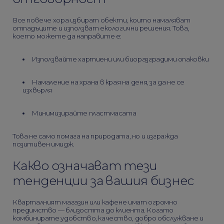
Все повече хора избират обекти, които намаляват
отпадъците и използват екологични решения. Това,
което можете да направите е:
Използвайте хартиени или биоразградими опаковки
Намаление на храна в края на деня, за да не се
изхвърля
Минимизирайте пластмасата
Това не само помага на природата, но и изгражда
позитивен имидж.
Какво означават тези
тенденции за вашия бизнес
Кварталният магазин или кафене имат огромно
предимство — близостта до клиента. Когато
комбинирате удобство, качество, добро обслужване и