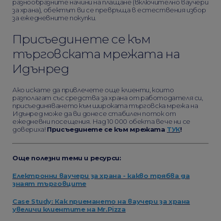
разнообразните начини на плащане (включително ваучери
за храна), обектът ви се превръща в естествения избор
за ежедневните покупки.
Присъединете се към
търговската мрежата на
Идънред
Ако искате да привлечете още клиенти, които
разполагат със средства за храна от работодателя си,
присъединяването към широката търговска мрежа на
Идънред може да ви донесе стабилен поток от
ежедневни посещения. Над 10 000 обекта вече ни се
довериха!
Присъединете се към мрежата
ТУК
!
Още полезни теми и ресурси:
Електронни ваучери за храна - какво трябва да
знаят търговците
Case Study: Как приемането на ваучери за храна
увеличи клиентите на Mr.Pizza