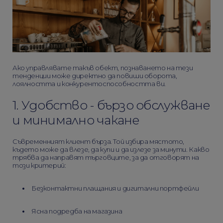
Ако управлявате такъв обект, познаването на тези
тенденции може директно да повиши оборота,
лоялността и конкурентоспособността ви.
1. Удобство - бързо обслужване
и минимално чакане
Съвременният клиент бърза. Той избира мястото,
където може да влезе, да купи и да излезе за минути. Какво
трябва да направят търговците, за да отговорят на
този критерий:
Безконтактни плащания и дигитални портфейли
Ясна подредба на магазина