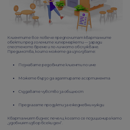
Клиентите все повече предпочитат кварталните
обекти пред големите хипермаркети — заради
спестеното време и по-личното обслужване.
Предимства, които можете да използвате:
Познавате редовните клиенти по име
Можете бързо да адаптирате асортимента
Създавате чувство за общност
Предлагате продукти за ежедневни нужди
Кварталният бизнес печели, когато се позиционира като
„удобният избор всеки ден“.