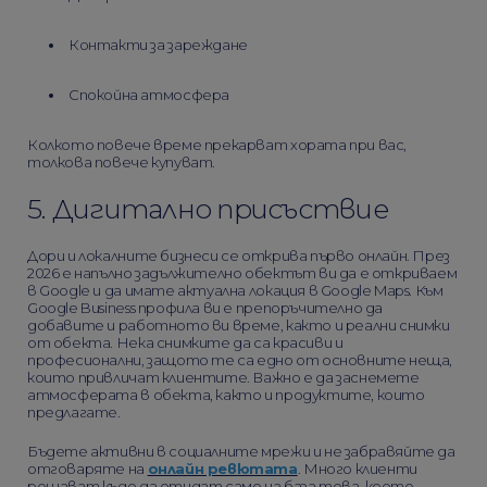
Контакти за зареждане
Спокойна атмосфера
Колкото повече време прекарват хората при вас,
толкова повече купуват.
5. Дигитално присъствие
Дори и локалните бизнеси се открива първо онлайн. През
2026 е напълно задължително обектът ви да е откриваем
в Google и да имате актуална локация в Google Maps. Към
Google Business профила ви е препоръчително да
добавите и работното ви време, както и реални снимки
от обекта. Нека снимките да са красиви и
професионални, защото те са едно от основните неща,
които привличат клиентите. Важно е да заснемете
атмосферата в обекта, както и продуктите, които
предлагате.
Бъдете активни в социалните мрежи и не забравяйте да
отговаряте на
онлайн ревютата
. Много клиенти
решават къде да отидат само на база това, което