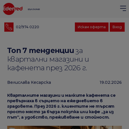
БЪЛГАРИЯ
02/974 0220
Искам оферта
Вход
Топ 7 тенденции
за
квартални магазини и
кафенета през 2026 г.
Велислава Кесарска
19.02.2026
Кварталните магазини и малките кафенета се
превърнаха в сърцето на ежедневието в
градовете. През 2026 г. клиентите не търсят
просто място за бърза покупка или кафе „за из
път“, а удобство, преживяване и стойност.