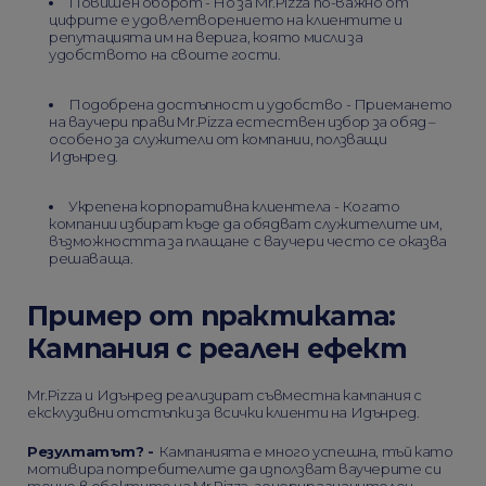
Повишен оборот - Но за Mr.Pizza по-важно от
цифрите е удовлетворението на клиентите и
репутацията им на верига, която мисли за
удобството на своите гости.
Подобрена достъпност и удобство - Приемането
на ваучери прави Mr.Pizza естествен избор за обяд –
особено за служители от компании, ползващи
Идънред.
Укрепена корпоративна клиентела - Когато
компании избират къде да обядват служителите им,
възможността за плащане с ваучери често се оказва
решаваща.
Пример от практиката:
Кампания с реален ефект
Mr.Pizza и Идънред реализират съвместна кампания с
ексклузивни отстъпки за всички клиенти на Идънред.
Резултатът? -
Кампанията е много успешна, тъй като
мотивира потребителите да използват ваучерите си