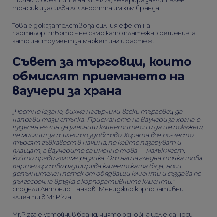
точно в обектите на Mr.Pizza, генерира значителен
трафик и засилва лоялността им към бранда.
Това е доказателство за силния ефект на
партньорството – не само като платежно решение, а
като инструмент за маркетинг и растеж.
Съвет за търговци, които
обмислят приемането на
ваучери за храна
„Честно казано, бихме насърчили всеки търговец да
направи тази стъпка. Приемането на ваучери за храна е
чудесен начин да улесниш клиентите си и да им покажеш,
че мислиш за тяхното удобство.
Хората все по-често
търсят гъвкавост в начина, по който пазаруват и
плащат, а ваучерите са именно това — малък жест,
който прави голяма разлика. От наша гледна точка това
партньорство разширява клиентската база, носи
допълнителен поток от обядващи клиенти и създава по-
дългосрочна връзка с корпоративните клиенти.“
–
споделя Антонио Цанков, Мениджър корпоративни
клиенти в Mr.Pizza
Mr.Pizza е устойчив бранд, чиято основна цел е да носи