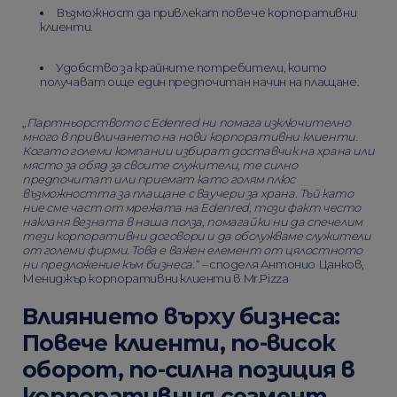
Възможност да привлекат повече корпоративни
клиенти.
Удобство за крайните потребители, които
получават още един предпочитан начин на плащане.
„Партньорството с Edenred ни помага изключително
много в привличането на нови корпоративни клиенти.
Когато големи компании избират доставчик на храна или
място за обяд за своите служители, те силно
предпочитат или приемат като голям плюс
възможността за плащане с ваучери за храна. Тъй като
ние сме част от мрежата на Edenred, този факт често
накланя везната в наша полза, помагайки ни да спечелим
тези корпоративни договори и да обслужваме служители
от големи фирми. Това е важен елемент от цялостното
ни предложение към бизнеса.“ –
споделя Антонио Цанков,
Мениджър корпоративни клиенти в Mr.Pizza
Влиянието върху бизнеса:
Повече клиенти, по-висок
оборот, по-силна позиция в
корпоративния сегмент