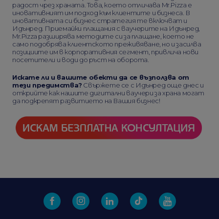
радост чрез храната. Това, което отличава Mr.Pizza е
иновативният им подход към клиентите и бизнеса. В
иновативната си бизнес стратегия те включват и
Идънред. Приемайки плащания с ваучерите на Идънред,
Mr.Pizza разширява методите си за плащане, което не
само подобрява клиентското преживяване, но и засилва
позициите им в корпоративния сегмент, привлича нови
посетители и води до ръст на оборота.
Искате ли и вашите обекти да се възползва от
тези предимства?
Свържете се с Идънред още днес и
открийте как нашите дигитални ваучери за храна могат
да подкрепят развитието на Вашия бизнес!