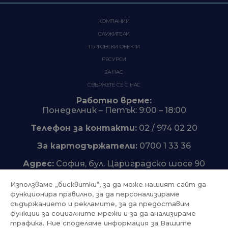
КОМПАНИИ
СЛУЖИТЕЛИ
ТЪРГОВСКИ ОБЕКТИ
РЕСУРСИ
ЗА НАС
СВЪРЖЕТЕ СЕ С НАС
Работно време:
Понеделник – Петък: 9:00 – 18:00
Телефон за контакти:
02 / 974 02 20
За картодържатели:
0700 1 33 36
Адрес:
София, бул. Цариградско шосе 90
Използваме „бисквитки“, за да може нашият сайт да
функционира правилно, за да персонализираме
съдържанието и рекламите, за да предоставим
Trustpilot
функции за социалните мрежи и за да анализираме
трафика. Ние споделяме информация за Вашите