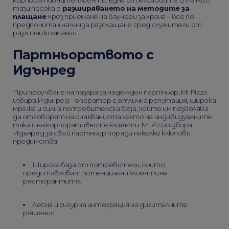
корпоративните клиенти. Една от ключовите стъпки в
тази посока е
разширяването на методите за
плащане
чрез приемане на ваучери за храна – все по-
предпочитан начин за разплащане сред служители от
различни компании.
Партньорството с
Идънред
При проучване на пазара за надежден партньор, Mr.Pizza
избира Идънред – оператор с отлична репутация, широка
мрежа и силна потребителска база, който им позволява
да отговорят на очакванията както на индивидуалните,
така и на корпоративните клиенти. Mr.Pizza избира
Идънред за свой партньор поради няколко ключови
предимства:
Широка база от потребители, които
представляват потенциални клиенти на
ресторантите.
Лесна и сигурна интеграция на дигиталните
решения.