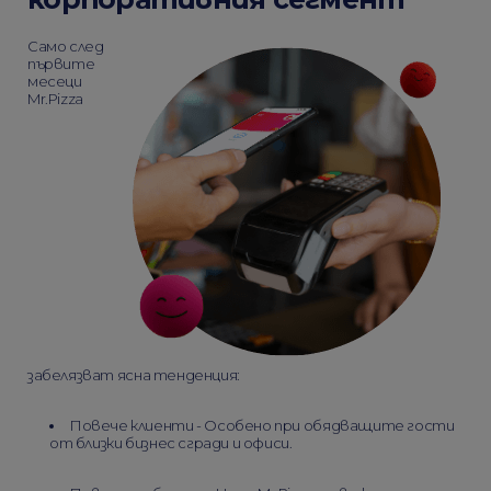
Само след
първите
месеци
Mr.Pizza
забелязват ясна тенденция:
Повече клиенти - Особено при обядващите гости
от близки бизнес сгради и офиси.