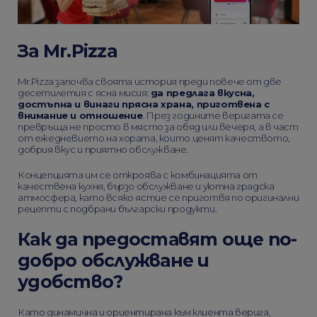
За
Mr.Pizza
Mr.Pizza започва своята история преди повече от две
десетилетия с ясна мисия:
да предлага вкусна,
достъпна и винаги прясна храна, приготвена с
внимание и отношение
. През годините веригата се
превръща не просто в място за обяд или вечеря, а в част
от ежедневието на хората, които ценят качеството,
добрия вкус и приятно обслужване.
Концепцията им се откроява с комбинацията от
качествена кухня, бързо обслужване и уютна градска
атмосфера, като всяко ястие се приготвя по оригинални
рецепти с подбрани български продукти.
Как да предоставят още по-
добро обслужване и
удобство?
Като динамична и ориентирана към клиента верига,