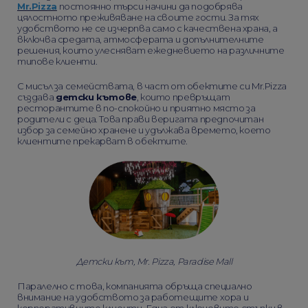
Mr.Pizza
постоянно търси начини да подобрява
цялостното преживяване на своите гости. За тях
удобството не се изчерпва само с качествена храна, а
включва средата, атмосферата и допълнителните
решения, които улесняват ежедневието на различните
типове клиенти.
С мисъл за семействата, в част от обектите си Mr.Pizza
създава
детски кътове
, които превръщат
ресторантите в по-спокойно и приятно място за
родители с деца. Това прави веригата предпочитан
избор за семейно хранене и удължава времето, което
клиентите прекарват в обектите.
Детски кът,
Mr. Pizza, Paradise Mall
Паралелно с това, компанията обръща специално
внимание на удобството за работещите хора и