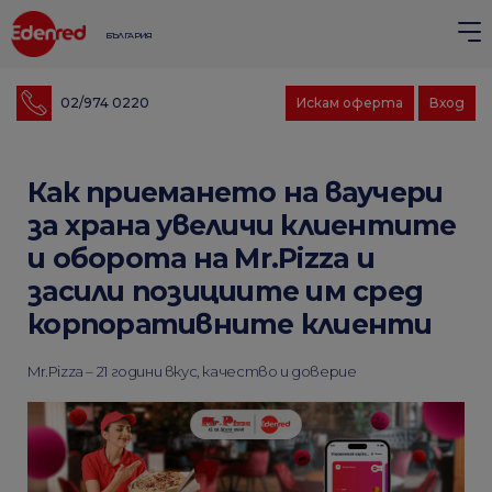
БЪЛГАРИЯ
02/974 0220
Искам оферта
Вход
Как приемането на ваучери
за храна увеличи клиентите
и оборота на Mr.Pizza и
засили позициите им сред
корпоративните клиенти
Mr.Pizza – 21 години вкус, качество и доверие