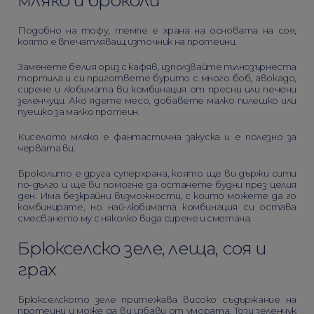
Подобно на тофу, темпе е храна на основата на соя,
която е впечатляващ източник на протеини.
Заменете белия ориз с кафяв, използвайте пълнозърнеста
тортила и си пригответе бурито с много боб, авокадо,
сирене и любимата ви комбинация от пресни или печени
зеленчуци. Ако ядете месо, добавете малко пилешко или
пуешко за малко протеин.
Киселото мляко е фантастична закуска и е полезно за
червата ви.
Броколито е друга суперхрана, която ще ви държи сити
по-дълго и ще ви помогне да останете будни през целия
ден. Има безкрайни възможности, с които можете да го
комбинирате, но най-любимата комбинация си остава
смесването му с няколко вида сирене и сметана.
Брюкселско зеле, леща, соя и
грах
Брюкселското зеле притежава високо съдържание на
протеини и може да ви избави от умората. Този зеленчук