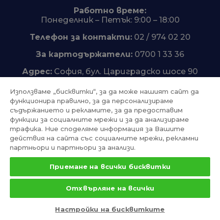
Работно време:
Понеделник – Петък: 9:00 – 18:00
Телефон за контакти:
02 / 974 02 20
За картодържатели:
0700 1 33 36
Адрес:
София, бул. Цариградско шосе 90
Използваме „бисквитки“, за да може нашият сайт да
функционира правилно, за да персонализираме
съдържанието и рекламите, за да предоставим
Trustpilot
функции за социалните мрежи и за да анализираме
трафика. Ние споделяме информация за Вашите
действия на сайта със социалните мрежи, рекламни
партньори и партньори за анализи.
Приемане на всички бисквитки
Отхвърляне на всички
TOP
Настройки на бисквитките