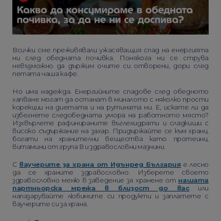
Всички сме преживявали ужасяващия спад на енергията
ни след обедната почивка. Понякога ни се струва
невъзможно да държим очите си отворени, дори след
петата чаша кафе.
Но има надежда. Енергийните спадове след обедното
хапване могат да останат в миналото с няколко прости
корекции на диетата и на рутината ни. Е, искате ли да
избегнете следобедната умора на работното място?
Изхвърлете рафинираните въглехидрати и сладкиши с
високо съдържание на захар. Придържайте се към храни,
богати на хранителни вещества като протеини,
витамини от група В и здравословни мазнини.
С
ваучерите за храна от Идънред България
е лесно
да се храните здравословно. Изберете своето
здравословно меню в заведение за хранене от
нашата
партньорска мрежа в близост до вас
или
напазарувайте любимите си продукти и заплатете с
ваучерите си за храна.