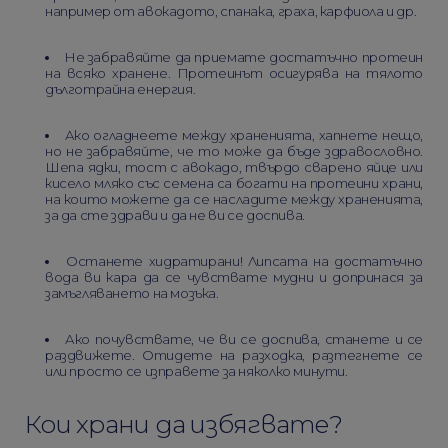
например от авокадото, спанака, граха, карфиола и др.
Не забравяйте да приемате достатъчно протеин
на всяко хранене. Протеинът осигурява на тялото
дълготрайна енергия.
Ако огладнеете между храненията, хапнете нещо,
но не забравяйте, че то може да бъде здравословно.
Шепа ядки, тост с авокадо, твърдо сварено яйце или
кисело мляко със семена са богати на протеини храни,
на които можете да се насладите между храненията,
за да сте здрави и да не ви се доспива.
Останете хидратирани! Липсата на достатъчно
вода ви кара да се чувствате мудни и допринася за
замъгляването на мозъка.
Ако почувствате, че ви се доспива, станете и се
раздвижете. Отидете на разходка, разтегнете се
или просто се изправете за няколко минути.
Кои храни да избягвате?