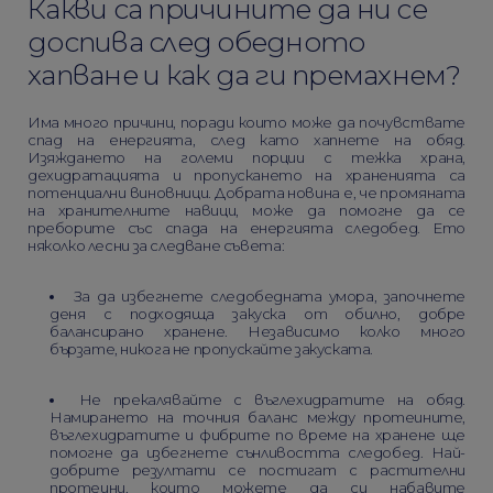
Какви са причините да ни се
доспива след обедното
хапване и как да ги премахнем?
Има много причини, поради които може да почувствате
спад на енергията, след като хапнете на обяд.
Изяждането на големи порции с тежка храна,
дехидратацията и пропускането на храненията са
потенциални виновници. Добрата новина е, че промяната
на хранителните навици, може да помогне да се
преборите със спада на енергията следобед. Ето
няколко лесни за следване съвета:
За да избегнете следобедната умора, започнете
деня с подходяща закуска от обилно, добре
балансирано хранене. Независимо колко много
бързате, никога не пропускайте закуската.
Не прекалявайте с въглехидратите на обяд.
Намирането на точния баланс между протеините,
въглехидратите и фибрите по време на хранене ще
помогне да избегнете сънливостта следобед. Най-
добрите резултати се постигат с растителни
протеини, които можете да си набавите