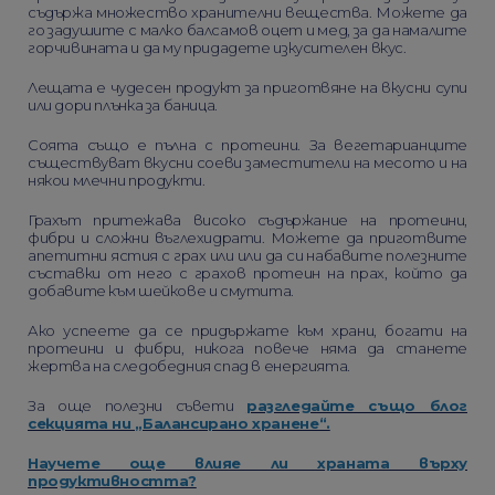
съдържа множество хранителни вещества. Можете да
го задушите с малко балсамов оцет и мед, за да намалите
горчивината и да му придадете изкусителен вкус.
Лещата е чудесен продукт за приготвяне на вкусни супи
или дори плънка за баница.
Соята също е пълна с протеини. За вегетарианците
съществуват вкусни соеви заместители на месото и на
някои млечни продукти.
Грахът притежава високо съдържание на протеини,
фибри и сложни въглехидрати. Можете да приготвите
апетитни ястия с грах или или да си набавите полезните
съставки от него с грахов протеин на прах, който да
добавите към шейкове и смутита.
Ако успеете да се придържате към храни, богати на
протеини и фибри, никога повече няма да станете
жертва на следобедния спад в енергията.
За още полезни съвети
разгледайте също блог
секцията ни „Балансирано хранене“.
Научете още влияе ли храната върху
продуктивността?