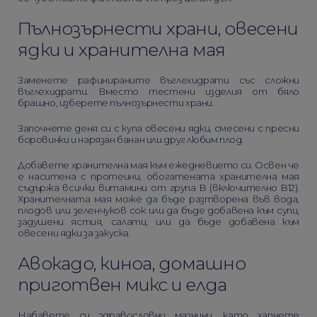
Пълнозърнести храни, овесени
ядки и хранителна мая
Заменете рафинираните въглехидрати със сложни
въглехидрати. Вместо тестени изделия от бяло
брашно, изберете пълнозърнести храни.
Започнете деня си с купа овесени ядки, смесени с пресни
боровинки и нарязан банан или друг любим плод.
Добавете хранителна мая към ежедневието си. Освен че
е наситена с протеини, обогатената хранителна мая
съдържа всички витамини от група B (включително B12).
Хранителната мая може да бъде разтворена във вода,
плодов или зеленчуков сок или да бъде добавена към супи,
задушени ястия, салати, или да бъде добавена към
овесени ядки за закуска.
Авокадо, киноа, домашно
приготвен микс и елда
Набавете си здравословни мазнини, като хапнете