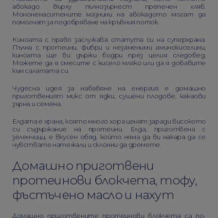
авокадо върху пълнозърнест препечен хляб.
Мононенаситените мазнини на авокадото могат да
помогнат за подобряване на кръвния поток.
Киноата с право заслужава статута си на суперхрана.
Пълна с протеини, фибри и незаменими аминокиселини,
киноата ще ви държи бодри през целия следобед.
Можете да я смесите с кисело мляко или да я добавите
към салатата си.
Чудесна идея за набавяне на енергия е домашно
приготвеният микс от ядки, сушени плодове, какаови
зърна и семена.
Елдата е храна, която много хора ценят заради високото
си съдържание на протеини. Елда, приготвена с
зеленчици, е вкусен обяд, който няма да ви накара да се
чувствате натежали и склонни да дремете.
Домашно приготвени
протеинови блокчета, тофу,
фъстъчено масло и нахут
Домашно приготвените протеинови блокчета са по-