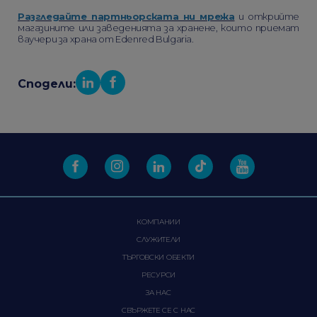
Разгледайте партньорската ни мрежа
и открийте
магазините или заведенията за хранене, които приемат
ваучери за храна от Edenred Bulgaria.
Сподели:
КОМПАНИИ
СЛУЖИТЕЛИ
ТЪРГОВСКИ ОБЕКТИ
РЕСУРСИ
ЗА НАС
СВЪРЖЕТЕ СЕ С НАС