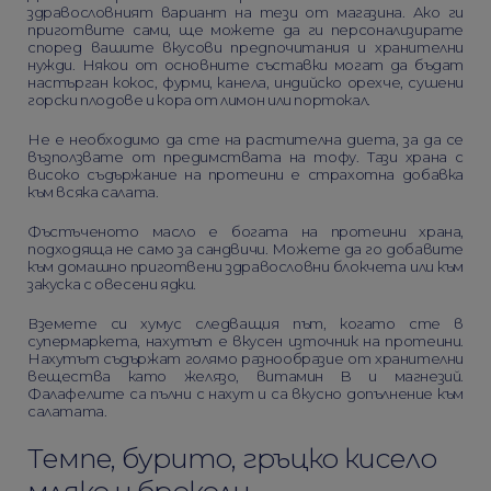
здравословният вариант на тези от магазина. Ако ги
приготвите сами, ще можете да ги персонализирате
според вашите вкусови предпочитания и хранителни
нужди. Някои от основните съставки могат да бъдат
настърган кокос, фурми, канела, индийско орехче, сушени
горски плодове и кора от лимон или портокал.
Не е необходимо да сте на растителна диета, за да се
възползвате от предимствата на тофу. Тази храна с
високо съдържание на протеини е страхотна добавка
към всяка салата.
Фъстъченото масло е богата на протеини храна,
подходяща не само за сандвичи. Можете да го добавите
към домашно приготвени здравословни блокчета или към
закуска с овесени ядки.
Вземете си хумус следващия път, когато сте в
супермаркета, нахутът е вкусен източник на протеини.
Нахутът съдържат голямо разнообразие от хранителни
вещества като желязо, витамин B и магнезий.
Фалафелите са пълни с нахут и са вкусно допълнение към
салатата.
Темпе, бурито, гръцко кисело
мляко и броколи