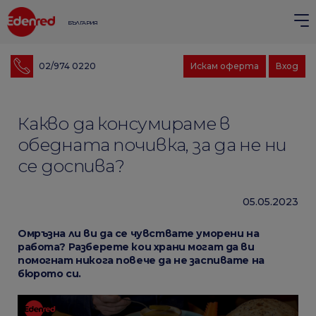
БЪЛГАРИЯ
02/974 0220
Искам оферта
Вход
Какво да консумираме в
обедната почивка, за да не ни
се доспива?
05.05.2023
Омръзна ли ви да се чувствате уморени на
работа? Разберете кои храни могат да ви
помогнат никога повече да не заспивате на
бюрото си.