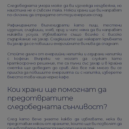
Следобедната умора може да ви изглежда неизбежна, но
наистина не е съвсем така. Някои храни ще ви направят
по-склонни да страдате от този енергиен спад.
Рафинираните въглехидрати като пици, тестени
изделия, сладкиши, хляб, ориз и чипс няма да ви направят
никаква услуга. Избягвайте също всичко с високо
съдържание на захар. Сладкишите ще накарат кръвната
ви захар да се повиши и енергийните ви нива да спаднат.
Стойте далеч от енергийни напитки и газирани напитки
с кофеин. Въпреки че могат да служат като
краткосрочно решение, те са пълни със захар и в крайна
сметка ще доведат до срив. Ако все пак много ви се
прииска да повишите енергията си с напитка, изберете
вместо това чаша черно кафе.
Кои храни ще помогнат да
предотвратите
следобедната сънливост?
След като вече знаете какво да избягвате, нека ви
представим някои от храните, които ще ви позволят да
се чувствате фантастично през целия ден.