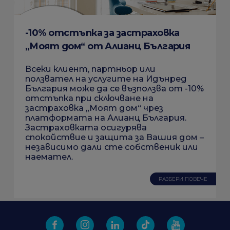
-10% отстъпка за застраховка
„Моят дом“ от Алианц България
Всеки клиент, партньор или
ползвател на услугите на Идънред
България може да се възползва от -10%
отстъпка при сключване на
застраховка „Моят дом“ чрез
платформата на Алианц България.
Застраховката осигурява
спокойствие и защита за Вашия дом –
независимо дали сте собственик или
наемател.
РАЗБЕРИ ПОВЕЧЕ