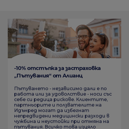
-10% отстъпка за застраховка
„Пътувания“ от Алианц
Пътуването - независимо дали е по
работа или за удоволствие - носи със
себе си редица рискове. Клиентите,
партньорите и ползвателите на
Идънред могат да избегнат
непредвидени медицински разходи в
чужбина и неустойки при отмяна на
пътувания. Всичко това изцяло