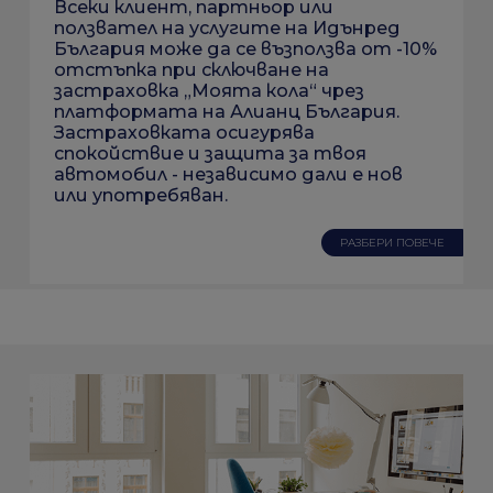
Всеки клиент, партньор или
ползвател на услугите на Идънред
България може да се възползва от -10%
отстъпка при сключване на
застраховка „Моята кола“ чрез
платформата на Алианц България.
Застраховката осигурява
спокойствие и защита за твоя
автомобил - независимо дали е нов
или употребяван.
РАЗБЕРИ ПОВЕЧЕ