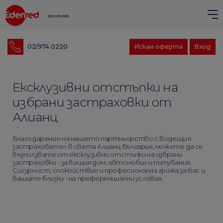
БЪЛГАРИЯ
02/974 0220
Искам оферта
Вход
Ексклузивни отстъпки на
избрани застраховки от
Алианц
Благодарение на нашето партньорство с водещия
застраховател в света Алианц България, можете да се
възползвате от ексклузивни отстъпки на избрани
застраховки - за вашия дом, автомобил и пътувания.
Сигурност, спокойствие и професионална грижа за вас и
вашите близки - на преференциални условия.