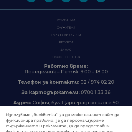
КОМПАНИИ
СЛУЖИТЕЛИ
ТЪРГОВСКИ ОБЕКТИ
РЕСУРСИ
ЗА НАС
СВЪРЖЕТЕ СЕ С НАС
Работно време:
Понеделник – Петък: 9:00 – 18:00
Телефон за контакти:
02 / 974 02 20
За картодържатели:
0700 1 33 36
Адрес:
София, бул. Цариградско шосе 90
Използваме „бисквитки“, за да може нашият сайт да
функционира правилно, за да персонализираме
съдържанието и рекламите, за да предоставим
Trustpilot
функции за социалните мрежи и за да анализираме