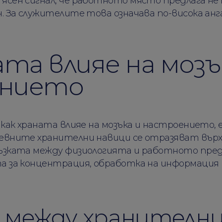
ясен сигнал, че работното място предлага не п
н. За служителите това означава по-висока ан
ата влияе на мозъ
ението
 как храната влияе на мозъка и настроението, 
невните хранителни навици се отразяват вър
ръзката между физиологията и работното пре
а за концентрация, обработка на информация 
 между хранителн