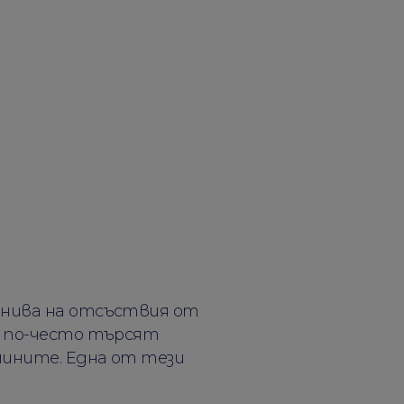
 нива на отсъствия от
е по-често търсят
чините. Една от тези