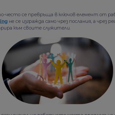
по-често се превръща в ключов елемент от р
ing
не се изгражда само чрез послания, а чрез р
рира към своите служители.