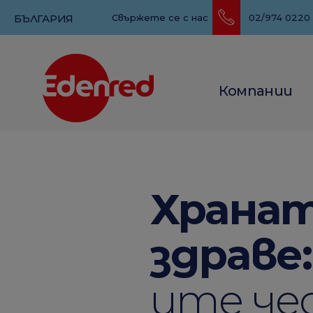
БЪЛГАРИЯ
Свържете се с нас
02/974 0220
Компании
Хранат
здраве:
ите че