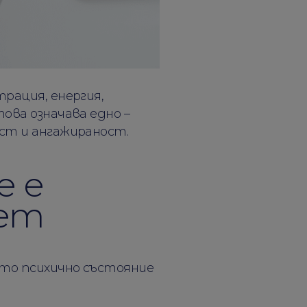
рация, енергия,
ова означава едно –
ст и ангажираност.
е е
ет
ато психично състояние