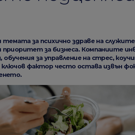
и темата за психично здраве на служит
 приоритет за бизнеса. Компаниите ин
g, обучения за управление на стрес, коу
 ключов фактор често остава извън фок
енето.