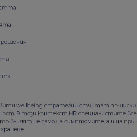
остта
ията
 решения
тта
тта
звити wellbeing стратегии отчитат по-ниски
лност. В този контекст HR специалистите вс
то влияят не само на симптомите, а и на при
хранене.