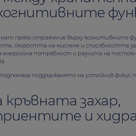
 когнитивните фун
мат пряко отражение върху когнитивните фу
а, скоростта на мислене и способността за 
ка енергийна потребност и разчита на постоя
а.
подпомага поддържането на устойчив фокус п
 кръвната захар,
триентите и хидр