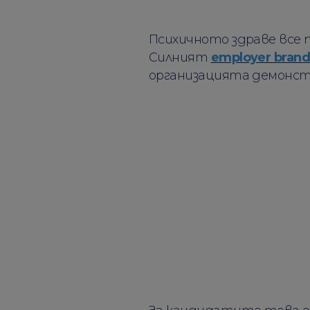
Психичното здраве все 
Силният
employer brand
организацията демонст