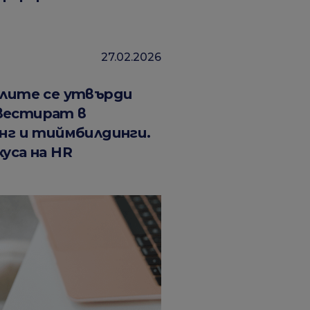
27.02.2026
елите се утвърди
вестират в
чинг и тиймбилдинги.
уса на HR