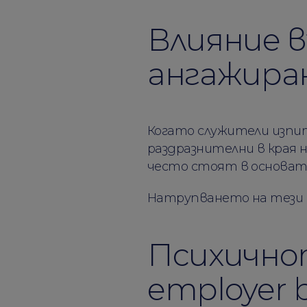
Влияние 
ангажира
Когато служители изпит
раздразнителни в края н
често стоят в основат
Натрупването на тези 
Психично
employer 