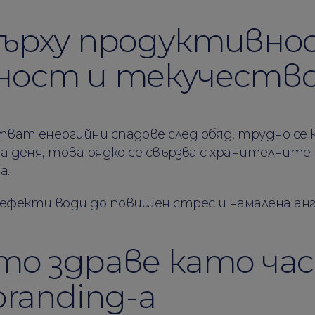
върху продуктивно
ност и текучеств
ват енергийни спадове след обяд, трудно се
а деня, това рядко се свързва с хранителните
а.
ефекти води до повишен стрес и намалена ан
то здраве като ча
branding-а