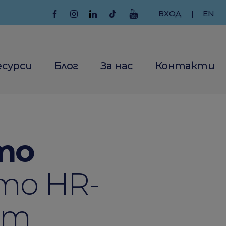
ВХОД
|
EN
есурси
Блог
За нас
Контакти
то
то HR-
ат