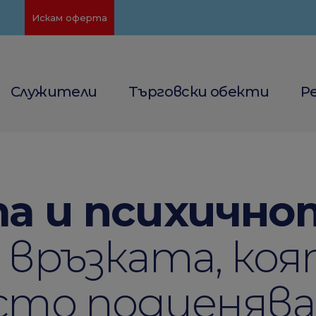
Искам оферта
Служители
Търговски обекти
Р
а и психично
връзката, коя
сто подценяв