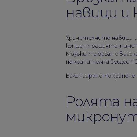
навици и
Хранителните навици и
концентрацията, паметт
Мозъкът е орган с висо
на хранителни веществ
Балансираното хранене 
Ролята на
микрону