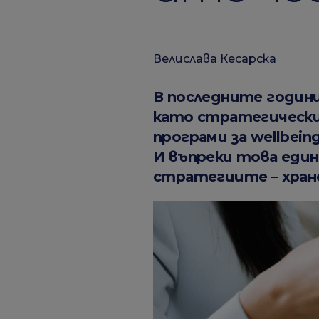
Велислава Кесарска
В последните годин
като стратегически
програми за wellbein
И въпреки това един
стратегиите – хран