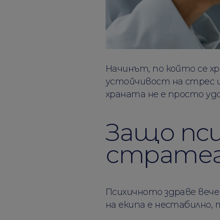
Начинът, по който се х
устойчивост на стрес и
храната не е просто уд
Защо пси
стратег
Психичното здраве вече
на екипа е нестабилно, 