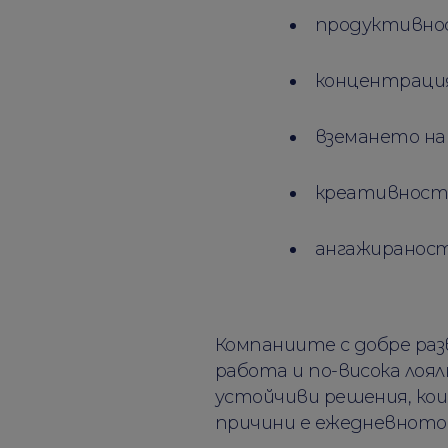
продуктивн
концентрац
вземането на
креативнос
ангажиранос
Компаниите с добре ра
работа и по-висока лоя
устойчиви решения, кои
причини е ежедневното 