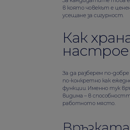
За кандидатите това е 
в която човекът е цене
усещане за сигурност.
Как хран
настро
За да разберем по-добре
по-конкретно как ежед
функции. Именно тук в
видима – в способностт
работното място.
Връзката