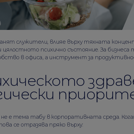
ранят служители, влияе върху тяхната концент
 цялостното психично състояние. За бизнеса т
обство в офиса, а инструмент за продуктивно
хическото здрав
ически приорит
 не е тема табу в корпоративната среда. Ког
това се отразява пряко върху: