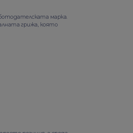
аботодателската марка.
еалната грижа, която