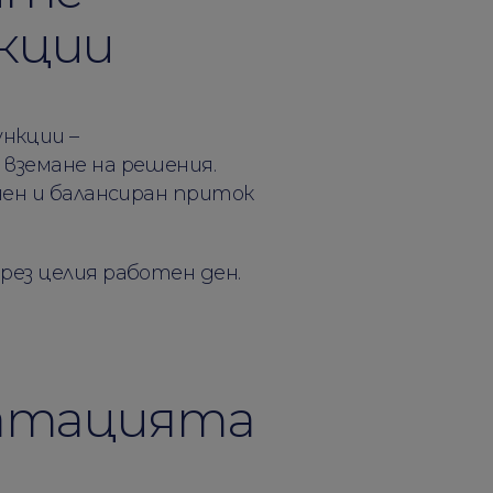
кции
нкции –
вземане на решения.
нен и балансиран приток
рез целия работен ден.
атацията