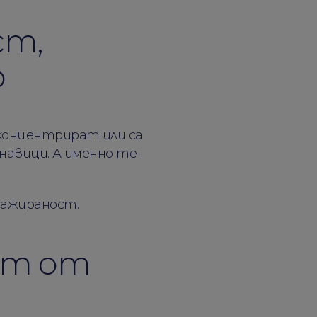
ст,
о
 концентрират или са
 навици. А именно те
гажираност.
ст от