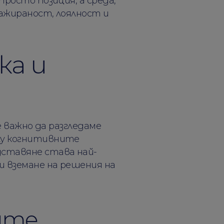
росто позиция, а среда,
гажираност, лоялност и
ка и
е важно да разгледаме
ху когнитивните
дставяне става най-
и вземане на решения на
ите