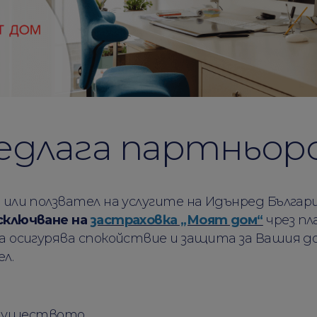
редлага партньо
или ползвател на услугите на Идънред Българи
сключване на
застраховка „Моят дом“
чрез п
а осигурява спокойствие и защита за Вашия до
л.
имуществото