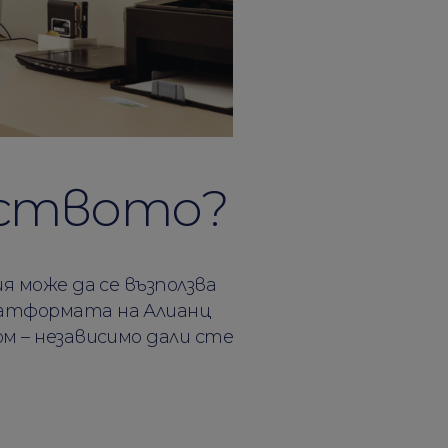
рството?
я може да се възползва
латформата на Алианц
м – независимо дали сте