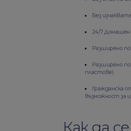
Без изчакват
24/7 Домашен
Разширено пок
Разширено по
пластове)
Гражданска о
възможност за 
Как да с