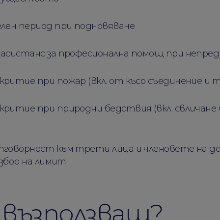
елен период при подновяване
 асистанс за професионална помощ при непред
ритие при пожар (вкл. от късо съединение и т
критие при природни бедствия (вкл. свличане 
тговорност към трети лица и членовете на д
избор на лимит
е възползваш?