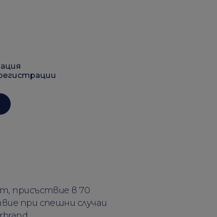
мация
 регистрации
ит, присъствие в 70
твие при спешни случаи
rbrand.