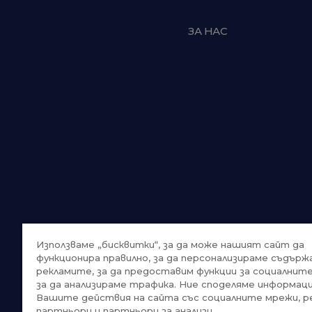
ЗА НАС
Използваме „бисквитки“, за да може нашият сайт да
функционира правилно, за да персонализираме съдърж
рекламите, за да предоставим функции за социалнит
за да анализираме трафика. Ние споделяме информаци
Вашите действия на сайта със социалните мрежи, р
партньори и партньори за анализи.