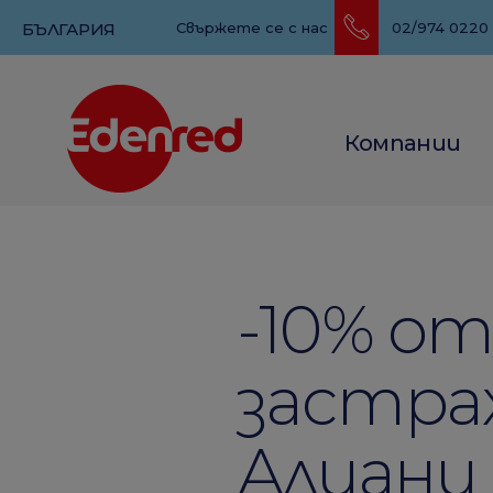
БЪЛГАРИЯ
Свържете се с нас
02/974 0220
Компании
-10% о
застра
Алианц