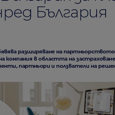
нред България
бявява разширяване на партньорството 
 компания в областта на застрахованет
иенти, партньори и ползватели на реш