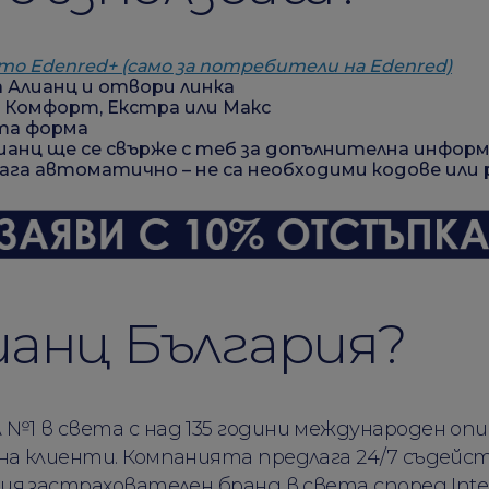
о Edenred+ (само за потребители на Edenred)
 Алианц и отвори линка
: Комфорт, Екстра или Макс
та форма
анц ще се свърже с теб за допълнителна инфор
га автоматично – не са необходими кодове или
анц България?
 №1 в света с над 135 години международен оп
она клиенти. Компанията предлага 24/7 съдейс
ния застрахователен бранд в света според Inte