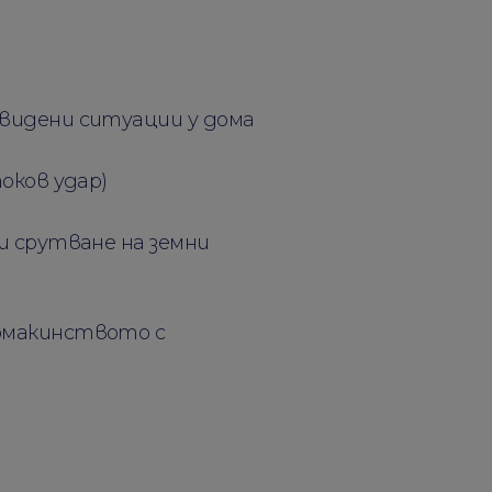
видени ситуации у дома
оков удар)
и срутване на земни
омакинството с