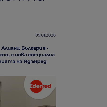
09.01.2026
Алианц България -
о, с нова специална
енията на Идънред