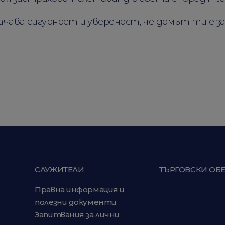
ачава сигурност и увереност, че домът ти е 
СЛУЖИТЕЛИ
ТЪРГОВСКИ ОБ
Правна информация и
полезни документи
Запитвания за лични