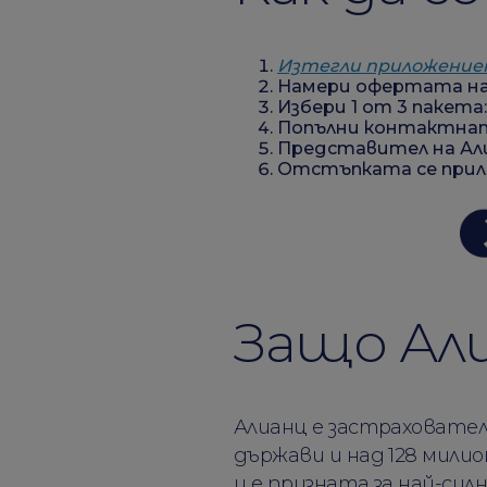
Изтегли приложениет
Намери офертата на
Избери 1 от 3 пакета
Попълни контактна
Представител на Али
Отстъпката се прила
Защо Али
Алианц е застраховател
държави и над 128 мили
и е призната за най-сил