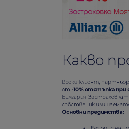
Какво п
Всеки клиент, партньор 
от
-10% отстъпка при 
България. Застраховкат
собственик или наемате
Основни предимства:
Без опис на 