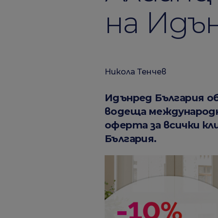
на Идъ
Никола Тенчев
Идънред България о
водеща международна
оферта за всички кл
България.