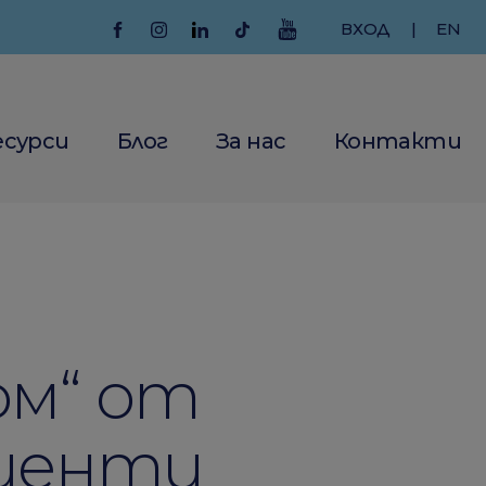
ВХОД
|
EN
есурси
Блог
За нас
Контакти
ом“ от
лиенти