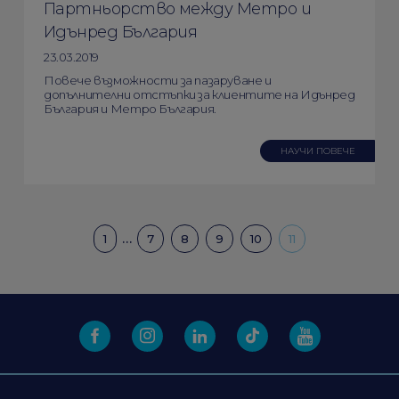
Партньорство между Метро и
Идънред България
23.03.2019
Повече възможности за пазаруване и
допълнителни отстъпки за клиентите на Идънред
България и Метро България.
НАУЧИ ПОВЕЧЕ
…
1
7
8
9
10
11