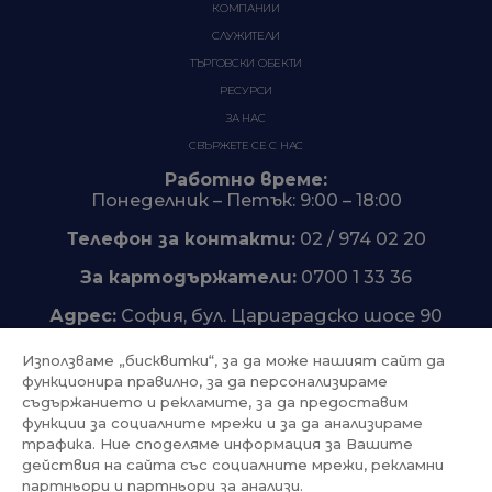
КОМПАНИИ
СЛУЖИТЕЛИ
ТЪРГОВСКИ ОБЕКТИ
РЕСУРСИ
ЗА НАС
СВЪРЖЕТЕ СЕ С НАС
Работно време:
Понеделник – Петък: 9:00 – 18:00
Телефон за контакти:
02 / 974 02 20
За картодържатели:
0700 1 33 36
Адрес:
София, бул. Цариградско шосе 90
Използваме „бисквитки“, за да може нашият сайт да
функционира правилно, за да персонализираме
съдържанието и рекламите, за да предоставим
Trustpilot
функции за социалните мрежи и за да анализираме
трафика. Ние споделяме информация за Вашите
действия на сайта със социалните мрежи, рекламни
партньори и партньори за анализи.