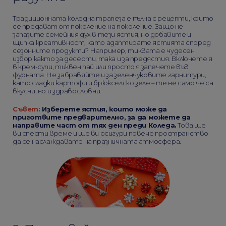
Традиционната коледна трапеза е пълна с рецепти, които
се предават от поколение на поколение. Защо не
запазите семейния дух в тези ястия, но добавите и
щипка креативност, като адаптирате ястията според
сезонните продукти? Например, тиквата е чудесен
избор както за десерти, така и за предястия. Включете я
в крем-супи, тиквен пай или просто я запечете във
фурната. Не забравяйте и за зеленчуковите гарнитури,
като сладки картофи и брюкселско зеле – те не само че са
вкусни, но и здравословни.
Съвет:
Изберете ястия, които може да
приготвите предварително, за да можете да
направите част от тях ден преди Коледа.
Това ще
ви спести време и ще ви осигури повече пространство
да се наслаждавате на празничната атмосфера.