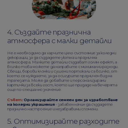
4. Създайте празнична
атмосфера с малки детайли
Не е необходимо да харчите цяло състояние за коледни
декорации, за да създадете уютна и празнична
атмосфера. Малките детайли създават голям ефект, а
всичко това можете да направите с минимални разходи.
Свещи, борови клонки и сушени портокали са всичко, от
което се нуждаете, за да осигурите празничен вид на
трапезата. Може да добавите и персонализирани
картички за всеки гост, което ще придаде на вечерята
още по-специално значение.
Съвет:
Организирайте семеен ден за изработване
на коледни украшения
– забавен начин да създадете
празнично настроение и незабравими спомени.
5. Оптимизирайте разходите