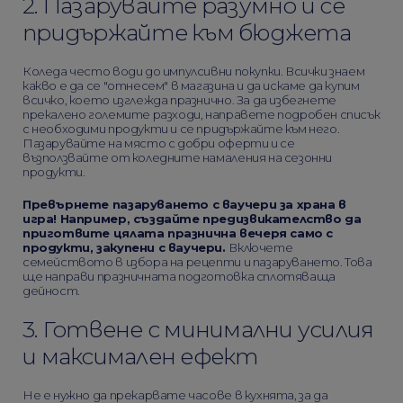
2. Пазарувайте разумно и се
придържайте към бюджета
Коледа често води до импулсивни покупки. Всички знаем
какво е да се "отнесем" в магазина и да искаме да купим
всичко, което изглежда празнично. За да избегнете
прекалено големите разходи, направете подробен списък
с необходими продукти и се придържайте към него.
Пазарувайте на място с добри оферти и се
възползвайте от коледните намаления на сезонни
продукти.
Превърнете пазаруването с ваучери за храна в
игра! Например, създайте предизвикателство да
приготвите цялата празнична вечеря само с
продукти, закупени с ваучери.
Включете
семейството в избора на рецепти и пазаруването. Това
ще направи празничната подготовка сплотяваща
дейност.
3. Готвене с минимални усилия
и максимален ефект
Не е нужно да прекарвате часове в кухнята, за да