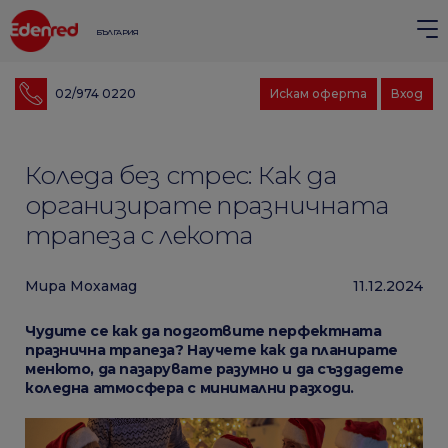
БЪЛГАРИЯ
02/974 0220
Искам оферта
Вход
Коледа без стрес: Как да
организирате празничната
трапеза с лекота
Мира Мохамад
11.12.2024
Чудите се как да подготвите перфектната
празнична трапеза? Научете как да планирате
менюто, да пазарувате разумно и да създадете
коледна атмосфера с минимални разходи.