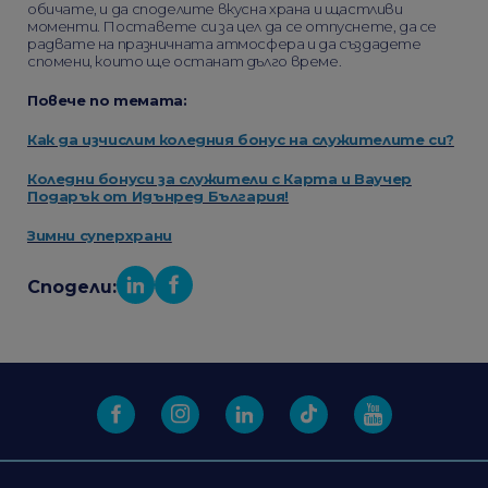
обичате, и да споделите вкусна храна и щастливи
моменти. Поставете си за цел да се отпуснете, да се
радвате на празничната атмосфера и да създадете
спомени, които ще останат дълго време.
Повече по темата:
Как да изчислим коледния бонус на служителите си?
Коледни бонуси за служители с Карта и Ваучер
Подарък от Идънред България!
Зимни суперхрани
Сподели: