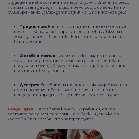
създадете невероятна трапеза. Вкусни и впечатляващи
ястия могат да бъдат приготвени бързо и лесно, като
същевременно изглеждат празнично. Ето няколко идеи:
Предястие:
Канапета с пастет и печен чесън или
пълнени гъби с крема сирене и билки. Това са вкусни и
лесни за приготвяне хапки, които ще се харесат на
всички гости.
Основно ястие:
Класическа капама или пълнени
чушки с ориз - тези ястия могат да се приготвят
предварително, а вкусът само се подобрява, когато
престоят в хладилника.
Десерт:
Бисквитена торта с шоколадов мус, или
домашно приготвени коледни сладки, които ще
придадат на празника още повече сладост и уют.
Бонус идея:
Направете коледни курабийки, които
гостите да декорират сами. Така всеки ще може да
участва в приготвянето на трапезата!