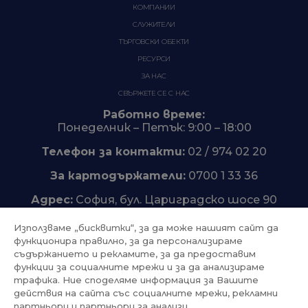
КОМПАНИИ
СЛУЖИТЕЛИ
ТЪРГОВСКИ ОБЕКТИ
РЕСУРСИ
ЗА НАС
СВЪРЖЕТЕ СЕ С НАС
Работно време:
Понеделник – Петък: 9:00 – 18:00
Телефон за контакти:
02 / 974 02 20
За картодържатели:
0700 1 33 36
Адрес:
София, бул. Цариградско шосе 90
Използваме „бисквитки“, за да може нашият сайт да
функционира правилно, за да персонализираме
съдържанието и рекламите, за да предоставим
Trustpilot
функции за социалните мрежи и за да анализираме
трафика. Ние споделяме информация за Вашите
действия на сайта със социалните мрежи, рекламни
партньори и партньори за анализи.