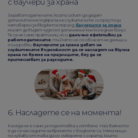
с ваучери за храна
За работодателите, които искат да дадат
допълнителна подкрепа на служителите си през този
натоварен за бюджета период,
ваучерите за храна
могат да бъдат чудесно допълнение към коледния бонус.
Те са не само практични, но и
данъчно ефективни за
работодателите
, тъй като не се облагат на данъци и
осигуровки.
Ваучерите за храна дават на
служителите възможност да се насладят на вкусна
храна по време на празниците, без да се
притесняват за разходите.
6. Насладете се на момента!
Коледа не е само за подготовка и готвене. Най-важното
е да се насладите на времето с близките си. Няма нищо
по-хубаво от това да се съберете с хората, които