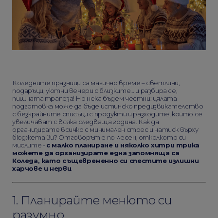
Коледните празници са магично време – светлини,
подаръци, уютни вечери с близките… и разбира се,
пищната трапеза! Но нека бъдем честни: цялата
подготовка може да бъде истинско предизвикателство
с безкрайните списъци с продукти и разходите, които се
увеличават с всяка следваща година. Как да
организирате всичко с минимален стрес и натиск върху
бюджета ви? Отговорът е по-лесен, отколкото си
мислите -
с малко планиране и няколко хитри трика
можете да организирате една запомняща са
Коледа, като същевременно си спестите излишни
харчове и нерви
.
1. Планирайте менюто си
разумно