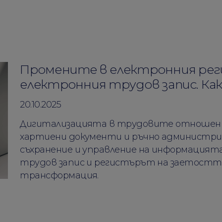
Промените в електронния рег
електронния трудов запис. Ка
20.10.2025
Дигитализацията в трудовите отношения
хартиени документи и ръчно администри
съхранение и управление на информацият
трудов запис и регистърът на заетостта
трансформация.