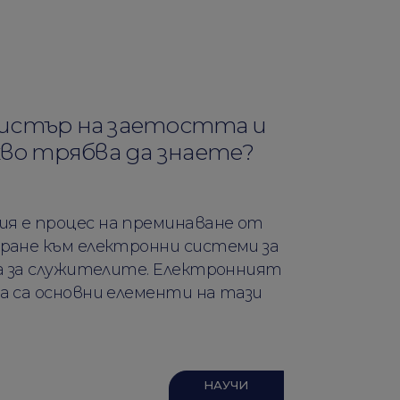
истър на заетостта и
кво трябва да знаете?
 е процес на преминаване от
ране към електронни системи за
а за служителите. Електронният
 са основни елементи на тази
НАУЧИ