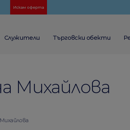
Искам оферта
Служители
Търговски обекти
Р
на Михайлова
Михайловa