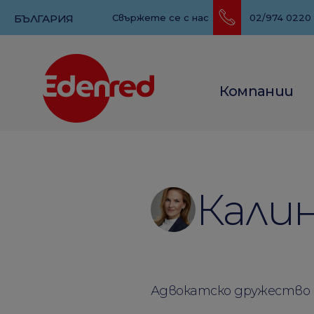
БЪЛГАРИЯ
Свържете се с нас
02/974 0220
Компании
Кали
Адвокатско дружество 