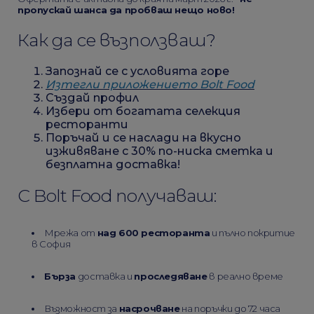
пропускай шанса да пробваш нещо ново!
Как да се възползваш?
Запознай се с условията горе
Изтегли приложението Bolt Food
Създай профил
Избери от богатата селекция
ресторанти
Поръчай и се наслади на вкусно
изживяване с 30% по-ниска сметка и
безплатна доставка!
С Bolt Food получаваш:
Мрежа от
над 600 ресторанта
и пълно покритие
в София
Бърза
доставка и
проследяване
в реално време
Възможност за
насрочване
на поръчки до 72 часа