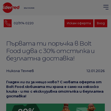
БЪЛГАРИЯ
02/974 0220
Искам оферта
Вход
Първата ти поръчка в Bolt
Food идва с 30% отстъпка и
безплатна доставка!
Никола Тенчев
12.01.2026
Гладен ли си за нещо ново? С новата оферта от
Bolt Food любимата ти храна е само на няколко
клика - и то с ексклузивна отстъпка и безплатна
доставка!