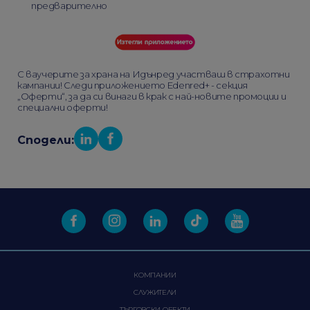
предварително
С ваучерите за храна на Идънред участваш в страхотни
кампании! Следи приложението Edenred+ - секция
„Оферти“, за да си винаги в крак с най-новите промоции и
специални оферти!
Сподели:
КОМПАНИИ
СЛУЖИТЕЛИ
ТЪРГОВСКИ ОБЕКТИ