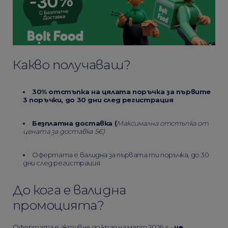
Какво получаваш?
30% отстъпка на цялата поръчка за първите
3 поръчки, до 30 дни след регистрация
Безплатна доставка (
Максимална отстъпка от
цената за доставка 5€)
Офертата е валидна за първата ти поръчка, до 30
дни след регистрация
До кога е валидна
промоцията?
Офертата е активна до края на март 2026 г. -
не