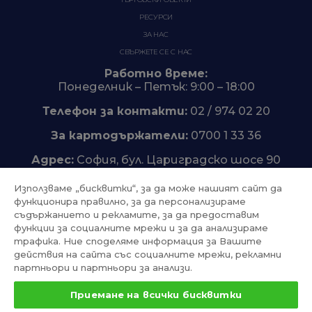
РЕСУРСИ
ЗА НАС
СВЪРЖЕТЕ СЕ С НАС
Работно време:
Понеделник – Петък: 9:00 – 18:00
Телефон за контакти:
02 / 974 02 20
За картодържатели:
0700 1 33 36
Адрес:
София, бул. Цариградско шосе 90
Използваме „бисквитки“, за да може нашият сайт да
функционира правилно, за да персонализираме
съдържанието и рекламите, за да предоставим
Trustpilot
функции за социалните мрежи и за да анализираме
трафика. Ние споделяме информация за Вашите
действия на сайта със социалните мрежи, рекламни
партньори и партньори за анализи.
Приемане на всички бисквитки