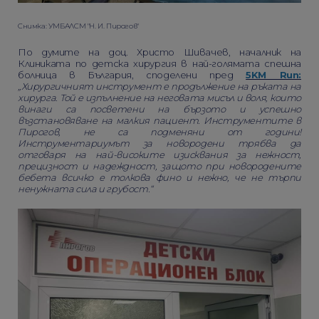
Снимка: УМБАЛСМ "Н. И. Пирогов"
По думите на доц. Христо Шивачев, началник на
Клиниката по детска хирургия в най-голямата спешна
болница в България, споделени пред
5KM Run:
„Хирургичният инструмент е продължение на ръката на
хирурга. Той е изпълнение на неговата мисъл и воля, които
винаги са посветени на бързото и успешно
възстановяване на малкия пациент. Инструментите в
Пирогов, не са подменяни от години!
Инструментариумът за новородени трябва да
отговаря на най-високите изисквания за нежност,
прецизност и надеждност, защото при новородените
бебета всичко е толкова фино и нежно, че не търпи
ненужната сила и грубост.“