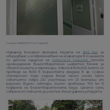
Снимка: УМБАЛСМ "Н. И. Пирогов"
Идънред България прегърна каузата на
5KM Run
за
оборудване и осъвременяване на апаратура в Клиниката
по детска хирургия на
УМБАЛСМ Пирогов
.
Затова
организирахме благотворително щафетно бягане за
своите клиенти и партньори - Edenred RUN 2021, което се
проведе на 16.06 в Борисовата градина в гр. София.
Интересът тази година беше много голям, като
събитието събра 232 участници от 23 компании от
различни бизнес сектори, които пробягаха 700 км в
подкрепа на благотворителната кауза. Цялата сума,
събрана от таксите за участие, беше дарена за каузата.