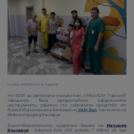
Снимка: УМБАЛСМ "Н. И. Пирогов"
На 30.07 на Детската клиника към „УМБАЛСМ Пирогов“
официално бяха предоставени хирургичните
инструменти, закупени със събраните средства от
благотворителната кампания на
5KM Run
, към която се
включи Идънред България.
Благотворителното щафетно бягане на
Идънред
България
- Edenred RUN 2021 добави 7 069.40 лв. към