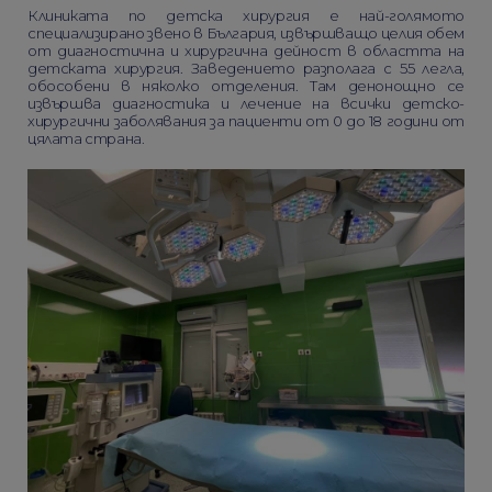
Клиниката по детска хирургия е най-голямото
специализирано звено в България, извършващо целия обем
от диагностична и хирургична дейност в областта на
детската хирургия. Заведението разполага с 55 легла,
обособени в няколко отделения. Там денонощно се
извършва диагностика и лечение на всички детско-
хирургични заболявания за пациенти от 0 до 18 години от
цялата страна.