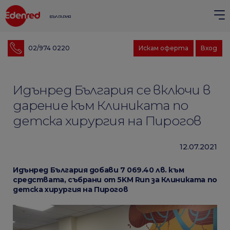
БЪЛГАРИЯ
02/974 0220
Искам оферта
Вход
Идънред България се включи в
дарение към Клиниката по
детска хирургия на Пирогов
12.07.2021
Идънред България добави 7 069.40 лв. към
средствата, събрани от 5KM Run за Клиниката по
детска хирургия на Пирогов