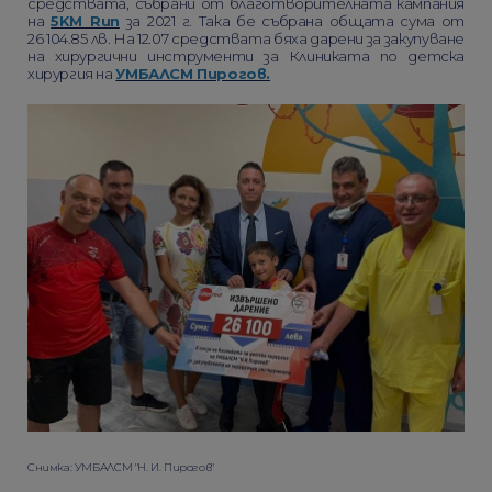
средствата, събрани от благотворителната кампания
на
5KM Run
за 2021 г. Така бе събрана общата сума от
26 104.85 лв. На 12.07 средствата бяха дарени за закупуване
на хирургични инструменти за Клиниката по детска
хирургия на
УМБАЛСМ Пирогов.
Снимка: УМБАЛСМ "Н. И. Пирогов"