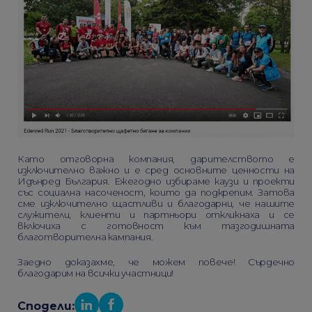
Като отговорна компания, дарителството е
изключително важно и е сред основните ценности на
Идънред България. Ежегодно избираме каузи и проекти
със социална насоченост, които да подкрепим. Затова
сме изключително щастливи и благодарни, че нашите
служители, клиенти и партньори откликнаха и се
включиха с готовност към тазгодишната
благотворителна кампания.
Заедно доказахме, че можем повече! Сърдечно
благодарим на всички участници!
Сподели: