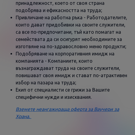
принадлежност, което от своя страна
подобрява и ефикасността на труда;
Привличане на работна ръка - Работодателите,
които дават придобивки на своите служители,
са все по-предпочитани, тъй като помагат на
семействата да си осигурят необходимите за
изготвяне на по-здравословно меню продукти;
Подобряване на корпоративния имидж на
компанията - Компаниите, които
възнаграждават труда на своите служители,
повишават своя имидж и стават по-атрактивен
избор на пазара на труда;
Екип от специалисти се грижи за Вашите
специфични нужди и изисквания.
Вземете неангажираща оферта за Ваучери за
Храна.