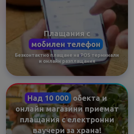
Плащания с
мобилен телефон
Безконтактно плащане на POS терминали
и онлайн разплащания
Над 10 000
обекта и
онлайн магазини приемат
плащания с електронни
ваучери за храна!