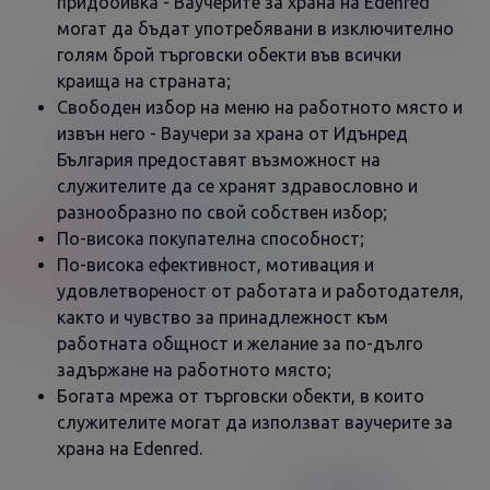
придобивка - Ваучерите за храна на Edenred
могат да бъдат употребявани в изключително
голям брой търговски обекти във всички
краища на страната;
Свободен избор на меню на работното място и
извън него - Ваучери за храна от Идънред
България предоставят възможност на
служителите да се хранят здравословно и
разнообразно по свой собствен избор;
По-висока покупателна способност;
По-висока ефективност, мотивация и
удовлетвореност от работата и работодателя,
както и чувство за принадлежност към
работната общност и желание за по-дълго
задържане на работното място;
Богата мрежа от търговски обекти, в които
служителите могат да използват ваучерите за
храна на Edenred.