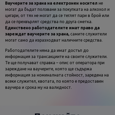
Ваучерите за храна на електронен носител
не
могат да бъдат ползвани за покупката на алкохол и
цигари, от тях не могат да се теглят пари в брой или
да се прехвърлят средства по друга сметка.
Единствено работодателите имат право да
зареждат ваучерите за храна,
самите служители
могат само да изразходват наличните средства.
Работодателите няма да имат достъп до
информация за трансакциите на своите служители.
Те ще получават справка – опис от оператора при
зареждане на ваучерите, която ще съдържа
информация за номиналната стойност, заредена на
всеки служител, квотата, по която е предоставен
ваучера и срока му на валидност.