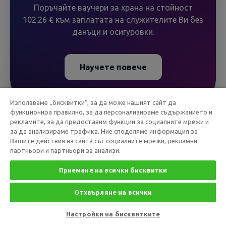
Поръчайте ваучери за храна на стойност
102.26 € към заплатата на служителите Ви без
данъци и осигуровки.
Научете повече
Използваме „бисквитки“, за да може нашият сайт да
функционира правилно, за да персонализираме съдържанието и
рекламите, за да предоставим функции за социалните мрежи и
Законови разпоредби и
за да анализираме трафика. Ние споделяме информация за
Вашите действия на сайта със социалните мрежи, рекламни
документи:
партньори и партньори за анализи.
НАРЕДБА № 7 от 9.07.2003 г. за условията и
Приемане на всички бисквитки
реда за издаване и отнемане на разрешение за
Отхвърляне на всички
извършване на дейност като оператор на
ваучери за храна и осъществяване дейност като
Настройки на бисквитките
оператор