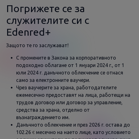
Погрижете се за
служителите си с
Edenred+
Защото те го заслужават!
С промените в Закона за корпоративното
подоходно облагане от 1 януари 2024 г., от 1
юли 2024 г. данъчното облекчение се отнася
само за електронните ваучери.
Чрез ваучерите за храна, работодателите
ежемесечно предоставят на лица, работещи на
трудов договор или договор за управление,
средства за храна, отделно от
възнаграждението им.
Данъчното облекчение и през 2026 г. остава до
102.26
месечно на наето лице, като условието
€