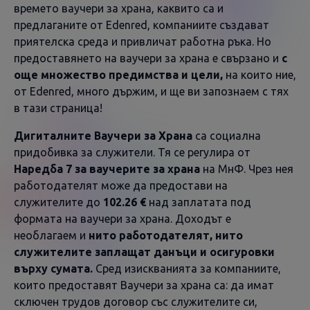
времето ваучери за храна, каквито са и
предлаганите от Edenred, компаниите създават
приятелска среда и привличат работна ръка. Но
предоставянето на ваучери за храна е свързано и
с
още множество предимства и цели,
на които ние,
от Edenred, много държим, и ще ви запознаем с тях
в тази страница!
Дигиталните Ваучери за Храна
са социална
придобивка за служители. Тя се регулира от
Наредба 7 за ваучерите за храна
на МнФ. Чрез нея
работодателят може да предостави на
служителите до
102.26 €
над заплатата под
формата на ваучери за храна. Доходът е
необлагаем и
нито работодателят, нито
служителите заплащат данъци и осигуровки
върху сумата.
Сред изискванията за компаниите,
които предоставят Ваучери за храна са: да имат
сключен трудов договор със служителите си,