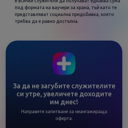
е всички служители да получават еднаква сума
под формата на ваучери за храна, тъй като те
представляват социална придобивка, която
трябва да е равно достъпна.
За да не загубите служителите
си утре, увеличете доходите
им днес!
Направете запитване за неангажираща
оферта.