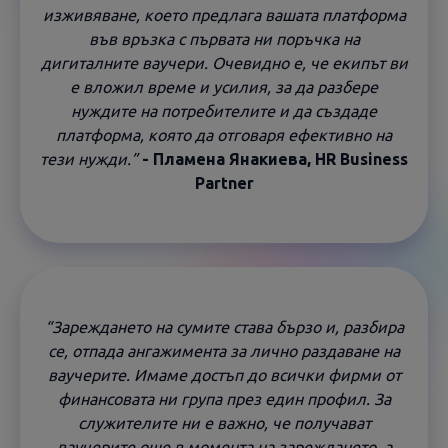
изживяване, което предлага вашата платформа
във връзка с първата ни поръчка на
дигиталните ваучери. Очевидно е, че екипът ви
е вложил време и усилия, за да разбере
нуждите на потребителите и да създаде
платформа, която да отговаря ефективно на
тези нужди.”
-
Пламена Янакиева, HR Business
Partner
“Зареждането на сумите става бързо и, разбира
се, отпада ангажимента за лично раздаване на
ваучерите. Имаме достъп до всички фирми от
финансовата ни група през един профил. За
служителите ни е важно, че получават
ваучерите още в момента на зареждането, а