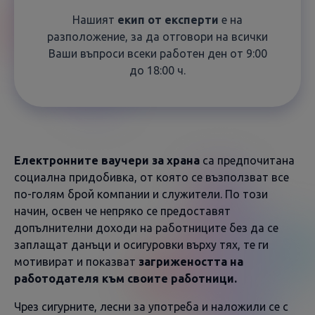
Нашият
екип от експерти
е на
разположение, за да отговори на всички
Ваши въпроси всеки работен ден от 9:00
до 18:00 ч.
Електронните ваучери за храна
са предпочитана
социална придобивка, от която се възползват все
по-голям брой компании и служители. По този
начин, освен че непряко се предоставят
допълнителни доходи на работниците без да се
заплащат данъци и осигуровки върху тях, те ги
мотивират и показват
загрижеността на
работодателя към своите работници.
Чрез сигурните, лесни за употреба и наложили се с