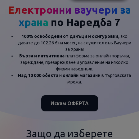
Електронни ваучери за
храна
по Наредба 7
100% освободени от данъци и осигуровки,
ако
давате до 102.26 € на месец на служител във Ваучери
за Храна!
Бърза и интуитивна
платформа за онлайн поръчка,
зареждане, презареждане и управление на няколко
фирми наведнъж.
Над 10 000 обекта
и
онлайн магазини
в търговската
мрежа.
Искам ОФЕРТА
Защо да изберете